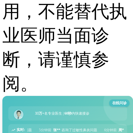
用，不能替代执
业医师当面诊
断，请谨慎参
阅。
在线问诊
33万+
名专业医生 |
60秒
内快速接诊
实时:
分钟前
张**
咨询了过敏性鼻炎问题
6分钟前
周**
咨询了胃痛问题
8分钟前
王