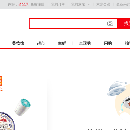
你好，
请登录
免费注册
我的订单
我的京东
京东会员
企业采

搜
美妆馆
超市
生鲜
全球购
闪购
拍