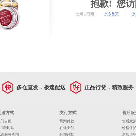
抱歉! 您
您可以逛逛 :
京东首页
京
多仓直发，极速配送
正品行货，精致服务
配送方式
支付方式
售后服
上门自提
货到付款
售后政
11限时达
在线支付
价格保
配送服务查询
分期付款
退款说