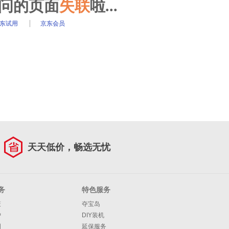
访问的页面
失联
啦...
东试用
京东会员
天天低价，畅选无忧
务
特色服务
策
夺宝岛
护
DIY装机
明
延保服务