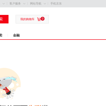
购
客户服务
网站导航
手机京东



索
0

我的购物车
卖
金融