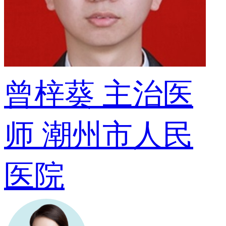
曾梓葵
主治医
师
潮州市人民
医院