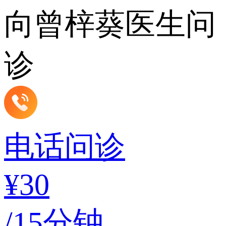
向曾梓葵医生问
诊
电话问诊
¥30
/15分钟