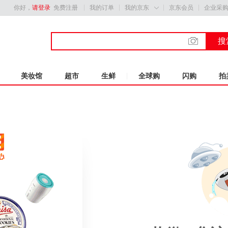
你好，
请登录
免费注册
我的订单
我的京东
京东会员
企业采

搜
美妆馆
超市
生鲜
全球购
闪购
拍