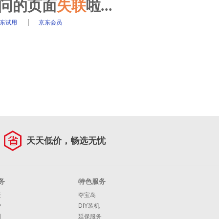
访问的页面
失联
啦...
东试用
京东会员
天天低价，畅选无忧
务
特色服务
策
夺宝岛
护
DIY装机
明
延保服务