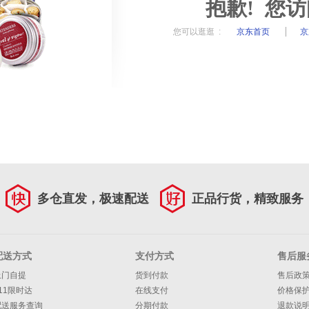
抱歉! 您
您可以逛逛 :
京东首页
京
多仓直发，极速配送
正品行货，精致服务
配送方式
支付方式
售后服
上门自提
货到付款
售后政
11限时达
在线支付
价格保
配送服务查询
分期付款
退款说