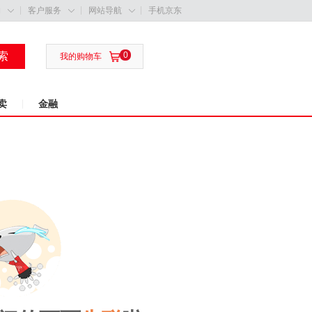
购
客户服务
网站导航
手机京东



索
0

我的购物车
卖
金融