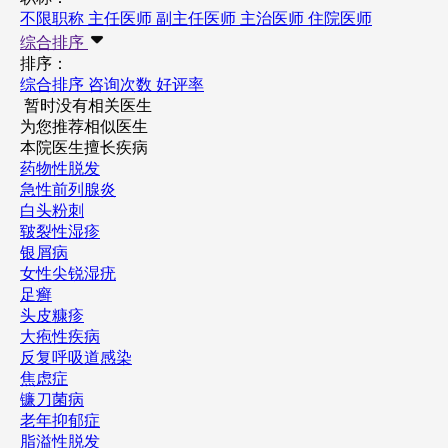
不限职称
主任医师
副主任医师
主治医师
住院医师
综合排序
排序：
综合排序
咨询次数
好评率
暂时没有相关医生
为您推荐相似医生
本院医生擅长疾病
药物性脱发
急性前列腺炎
白头粉刺
皲裂性湿疹
银屑病
女性尖锐湿疣
足癣
头皮糠疹
大疱性疾病
反复呼吸道感染
焦虑症
镰刀菌病
老年抑郁症
脂溢性脱发