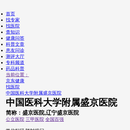
首页
找专家
找医院
查知识
健康问答
科普文章
患友问诊
测评大厅
专科频道
药品科普
当前位置：
京东健康
找医院
中国医科大学附属盛京医院
中国医科大学附属盛京医院
简称：盛京医院,辽宁盛京医院
公立医院
三甲医院
全国百强