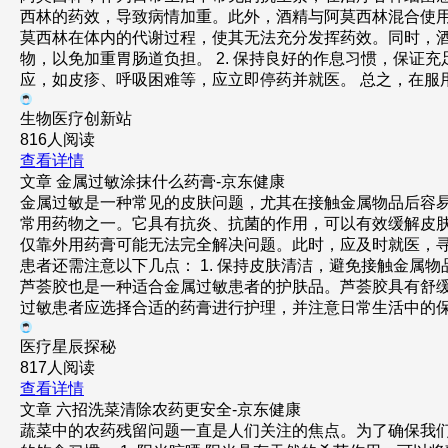
西林的药效，导致病情加重。此外，酒精与阿莫西林混合使
莫西林在体内的代谢过程，使其无法充分发挥药效。同时，酒
物，以免加重胃肠道负担。 2. 保持良好的作息习惯，保证充足
应，如皮疹、呼吸困难等，应立即停药并就医。 总之，在服
生物医疗创新站
816人阅读
查看详情
文章
金属过敏涂抹什么药膏-京东健康
金属过敏是一种常见的皮肤问题，尤其在接触金属物品后容
常用药物之一。它具有抗炎、抗菌的作用，可以有效缓解皮
仅靠外用药膏可能无法完全解决问题。此时，应及时就医，
患者还需注意以下几点： 1. 保持皮肤清洁，避免接触金属物品
芦荟胶也是一种适合金属过敏患者的护肤品。芦荟胶具有舒
过敏患者应选择合适的药膏进行护理，并注意日常生活中的
医疗星辰探秘
817人阅读
查看详情
文章
六招洗菜清除农药更安全-京东健康
蔬菜中的农药残留问题一直是人们关注的焦点。为了确保我