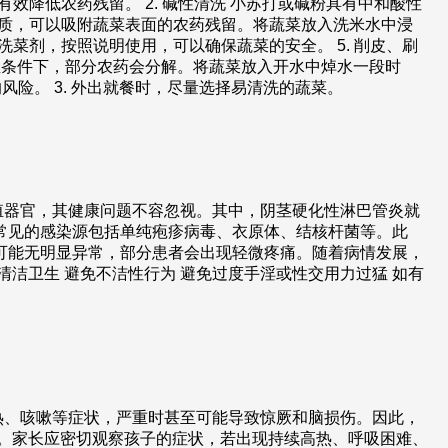
效降低农药残留。 2. 碱性清洗 小苏打或碱粉具有中和酸性
物质，可以吸附蔬菜表面的农药残留。将蔬菜放入洗米水中浸
洗菜剂，按照说明使用，可以确保蔬菜的安全。 5. 削皮、刷
高温条件下，部分农药会分解。将蔬菜放入开水中焯水一段时
风险。 3. 外出就餐时，尽量选择易清洗的蔬菜。
殖器官，其健康问题不容忽视。其中，阴茎硬化性淋巴管炎就
常见的感染源包括单纯疱疹病毒、衣原体、结核杆菌等。此
可能无明显异常，部分患者会出现轻微疼痛。随着病情发展，
洁卫生 避免不洁性行为 避免过度手淫或性交用力过猛 如有
热、咳嗽等症状，严重时甚至可能导致惊厥和脑损伤。因此，
等。家长应密切观察孩子的症状，若出现持续高热、呼吸困难、