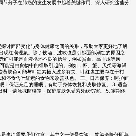
肺癌负向调节分子在肺癌的发生发展中起着关键作用。深入研究这些分
度探讨面部变化与身体健康之间的关系，帮助大家更好地了解
肤出现红润现象。除了饮酒，过敏也是引起面部潮红的原因之
：赤红可能是血液循环不良的信号，例如贫血、高血压等疾
青红可能是由食物中的组胺引起的。例如，虾、蟹、贝类等海鲜
：橙黄肤色可能与叶红素摄入过多有关。叶红素主要存在于柑
和停食含叶红素的食物来改善肤色。 三、日常保养：呵护面
眠：保证充足的睡眠，有助于身体恢复和皮肤修复。 3. 适当
时，请涂抹防晒霜，保护皮肤免受紫外线伤害。 5. 定期体
忌事项需要我们注意，其中之一便是饮酒。 饮酒会降低阿莫