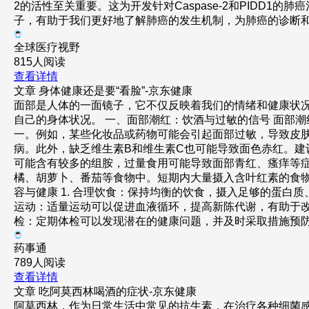
2的活性至关重要。这为开发针对Caspase-2和PIDD1
子，有助于我们更好地了解肺癌的发生机制，为肺癌的诊断
全球医疗视野
815人阅读
查看详情
文章
身体健康还是要“看脸”-京东健康
面部是人体的一面镜子，它不仅反映着我们的情绪和健康状
自己的身体状况。 一、面部潮红：饮酒与过敏的信号 面部
一。例如，某些化妆品或药物可能会引起面部过敏，导致皮肤
病。此外，缺乏维生素B和维生素C也可能导致面色赤红。建
可能含有较多的组胺，过量食用可能导致面部青红、瘙痒等症
橘、胡萝卜、番茄等食物中。短期内大量摄入含叶红素的食
容与健康 1. 合理饮食：保持均衡的饮食，摄入足够的蛋白质
运动：适量运动可以促进血液循环，提高新陈代谢，有助于改善
检：定期体检可以发现潜在的健康问题，并及时采取措施预
药事通
789人阅读
查看详情
文章
吃阿莫西林喝酒的症状-京东健康
阿莫西林，作为日常生活中常见的抗生素，在治疗各种细菌