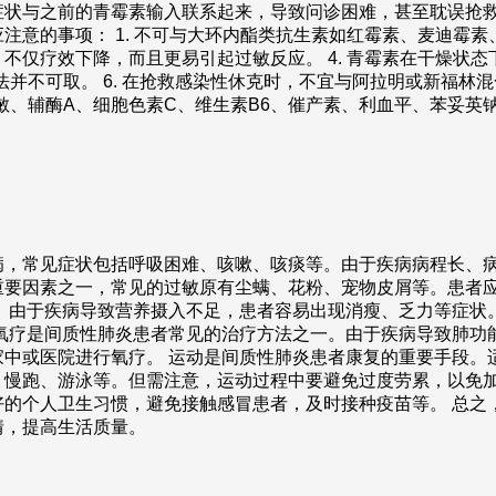
症状与之前的青霉素输入联系起来，导致问诊困难，甚至耽误抢救
的事项： 1. 不可与大环内酯类抗生素如红霉素、麦迪霉素、螺旋
不仅疗效下降，而且更易引起过敏反应。 4. 青霉素在干燥状
并不可取。 6. 在抢救感染性休克时，不宜与阿拉明或新福林混合静
尔敏、辅酶A、细胞色素C、维生素B6、催产素、利血平、苯妥
病，常见症状包括呼吸困难、咳嗽、咳痰等。由于疾病病程长、病
重要因素之一，常见的过敏原有尘螨、花粉、宠物皮屑等。患者
要。由于疾病导致营养摄入不足，患者容易出现消瘦、乏力等症状
 氧疗是间质性肺炎患者常见的治疗方法之一。由于疾病导致肺功
家中或医院进行氧疗。 运动是间质性肺炎患者康复的重要手段。
、慢跑、游泳等。但需注意，运动过程中要避免过度劳累，以免加
好的个人卫生习惯，避免接触感冒患者，及时接种疫苗等。 总之
情，提高生活质量。