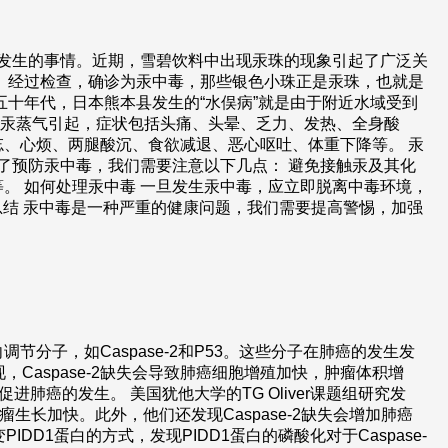
实发生的事情。近期，雪碧饮料中出现汞珠的现象引起了广泛关
。经过检查，确诊为汞中毒，那些银色小珠正是汞珠，也就是
十年代，日本熊本县发生的“水俣病”就是由于附近水域受到
度汞蒸气引起，症状包括头痛、头晕、乏力、发热、全身酸
、心烦、两腿酸沉、食欲减退、恶心呕吐、体重下降等。 汞
了预防汞中毒，我们需要注意以下几点： 避免接触汞及其化
等。 如何处理汞中毒 一旦发生汞中毒，应立即脱离中毒环境，
总结 汞中毒是一种严重的健康问题，我们需要提高警惕，加强
子，如Caspase-2和P53。这些分子在肺癌的发生发
，Caspase-2缺失会导致肺癌细胞增殖加快，肿瘤体积增
癌的发生。 美国犹他大学的TG Oliver课题组研究发
致肿瘤生长加快。此外，他们还发现Caspase-2缺失会增加肺癌
D1蛋白的方式，发现PIDD1蛋白的磷酸化对于Caspase-