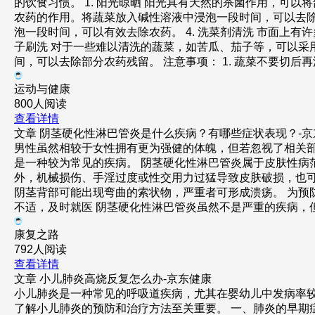
的饮食习惯。 1. 阳光晾晒 阳光具有天然的杀菌作用，可以
农药的作用。将蔬菜放入碱性溶液中浸泡一段时间，可以去除
泡一段时间，可以有效去除农药。 4. 洗菜剂清洗 市面上
子刷洗 对于一些难以清洗的蔬菜，如苦瓜、茄子等，可以采用
间，可以去除部分农药残留。 注意事项： 1. 蔬菜不要切后
运动与健康
800人阅读
查看详情
文章
阴茎硬化性淋巴管炎是什么疾病？有哪些症状表现？-京
男性虽然相较于女性拥有更为强健的体魄，但若忽视了相关
是一种较为常见的疾病。 阴茎硬化性淋巴管炎属于皮肤性病
外，机械损伤、手淫过度或性交用力过猛导致皮肤破损，也
阴茎背部可能出现弯曲的索状物，严重者可形成溃疡。 为预
不适，及时就医 阴茎硬化性淋巴管炎虽然不是严重的疾病，
康复之路
792人阅读
查看详情
文章
小儿肺炎高烧反复怎么办-京东健康
小儿肺炎是一种常见的呼吸道疾病，尤其在婴幼儿中发病率
了解小儿肺炎的预防和治疗方法至关重要。 一、肺炎的早期