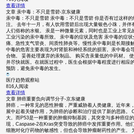
查看详情
文章
汞中毒：不只是雪碧-京东健康
汞中毒：不只是雪碧 汞中毒：不只是雪碧 你是否有过这样
注。 去年十一月，有人饮用雪碧后出现大量银色小珠，并
人们俗称的水银。 汞是一种微量元素，同时也是工业上常见
工业污染的汞中毒所致。 汞中毒的症状及危害 汞中毒的症
痛、急性支气管炎、间质性肺炎等。慢性汞中毒则是长期接
中毒的危害主要表现为对肾脏和神经系统的损害。汞中毒会导
合物。 妥善处理废弃的汞制品。 购买含汞量低的中药材。 
并尽快就医。在就医过程中，医生会根据中毒程度进行相应的
预防，避免汞中毒的发生。
医疗趋势观察站
816人阅读
查看详情
文章
肺癌重要负向调节分子-京东健康
肺癌，一种常见的恶性肿瘤，严重威胁着人类健康。近年来，随
展中起着关键作用，为肺癌的诊断和治疗提供了新的思路。 Ca
大。而P53是一种重要的肿瘤抑制基因，其突变与多种癌症的发
现，Caspase-2在Kras突变导致的肺癌中发挥重要作用。他
细胞对化疗药物的敏感性，但也会导致肿瘤耐药性的产生。 为了进