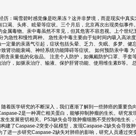
的经历：喝雪碧时感觉像是吃果冻？这并非梦境，而是现实中真
伴有口渴、头疼、眩晕等症状。三个月后，北京再次出现类似事件
的金属毒物。汞中毒虽然不常见，但其危害不容忽视。上个世纪五
状分为急性和慢性两种。 急性汞中毒主要由于短时间内吸入高浓
触一定量的汞蒸气引起，症状包括头晕、乏力、失眠、多梦、健忘
致肾功能衰竭、神经系统功能障碍等症状。 如何预防汞中毒 为
使用含汞量低的化妆品。 注意个人防护，如佩戴防护口罩、手套
治疗，如驱汞治疗、输液、保护肝肾功能、使用维生素B等。 
着医学研究的不断深入，我们逐渐了解到一些肺癌的重要负向调节分
spase-2是一种凋亡相关蛋白，能够抑制肿瘤的生长。研究发现
生发展密切相关。P53缺失会导致肿瘤细胞不受控制地生长，促进肺
们构建了Caspase-2突变小鼠模型，发现Caspase-2缺失会导
一步研究Caspase-2缺失对肺癌的影响，研究人员通过突变PID