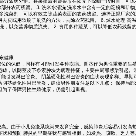
将部分农药分解。将采摘后的蔬菜放在阳光下晾晒一段时间，可以有
部分农药残留。 3. 洗米水清洗 洗米水中含有一定的淀粉和矿
有许多洗菜剂，可以有效去除蔬菜表面的农药残留。选择正规厂家的
去皮或用软刷子刷洗的方法，去除农药残留。 6. 焯水处理 
再洗，以免营养物质流失。 2. 食用多种蔬菜，可以降低农药残留的
东健康
部位的保健，同样有可能引发各种疾病。阴茎作为男性重要的生
范畴，以阴茎皮下条索肿块为病理特征，主要由局部感染引起。
可能引发淋巴管炎。 阴茎硬化性淋巴管炎的症状表现多样。早期
防阴茎硬化性淋巴管炎，建议男性朋友注意以下几点： 保持局部清
但为了保障男性生殖健康，仍需引起重视。
较高。由于小儿免疫系统尚未发育完全，感染肺炎后容易引发高
症状和预防 肺炎的早期症状与感冒相似，如发热、咳嗽、乏力