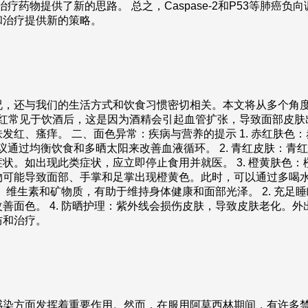
的肺癌治疗药物提供了新的思路。 总之，Caspase-2和P53等
和治疗提供新的策略。
况，还与我们的生活方式和饮食习惯密切相关。本文将从多个角
潮红常见于饮酒后，这是因为酒精会引起血管扩张，导致面部皮
发红、瘙痒。 二、面色异常：疾病与营养的提示 1. 赤红肤色
议通过均衡饮食和多晒太阳来改善血液循环。 2. 青红皮肤：
状。如出现此类症状，应立即停止食用并就医。 3. 橙黄肤色
物可能导致面部、手掌和足掌出现橙黄色。此时，可以通过多喝水
、维生素和矿物质，有助于维持身体健康和面部光泽。 2. 充足睡
面色。 4. 防晒护理：紫外线会损伤皮肤，导致皮肤老化。外出
防和治疗。
感染方面发挥着重要作用。然而，在服用阿莫西林期间，有许多禁