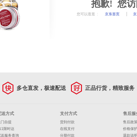
抱歉! 您
您可以逛逛 :
京东首页
京
多仓直发，极速配送
正品行货，精致服务
配送方式
支付方式
售后服
上门自提
货到付款
售后政
11限时达
在线支付
价格保
配送服务查询
分期付款
退款说