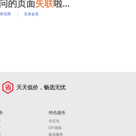
访问的页面
失联
啦...
东试用
京东会员
天天低价，畅选无忧
务
特色服务
策
夺宝岛
护
DIY装机
明
延保服务