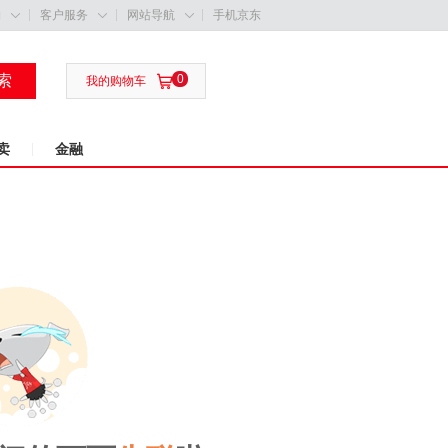
购
客户服务
网站导航
手机京东



索
0

我的购物车
卖
金融