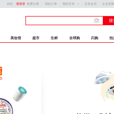
你好，
请登录
免费注册
我的订单
我的京东
京东会员
企业采

搜
美妆馆
超市
生鲜
全球购
闪购
拍