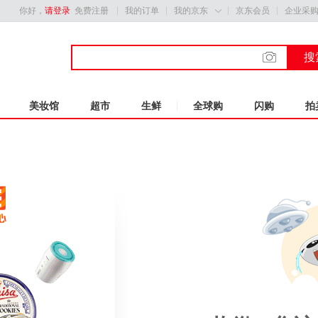
你好，
请登录
免费注册
我的订单
我的京东
京东会员
企业采

搜
美妆馆
超市
生鲜
全球购
闪购
拍