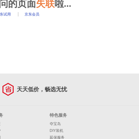
访问的页面
失联
啦...
东试用
京东会员
天天低价，畅选无忧
务
特色服务
策
夺宝岛
护
DIY装机
明
延保服务