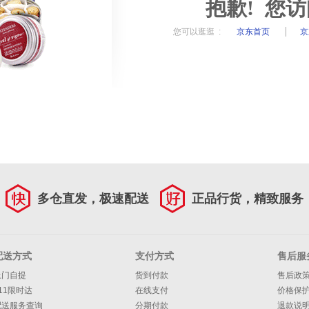
抱歉! 您
您可以逛逛 :
京东首页
京
多仓直发，极速配送
正品行货，精致服务
配送方式
支付方式
售后服
上门自提
货到付款
售后政
11限时达
在线支付
价格保
配送服务查询
分期付款
退款说