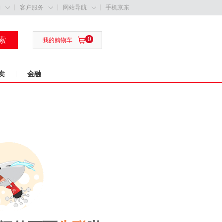
购
客户服务
网站导航
手机京东



索
0

我的购物车
卖
金融