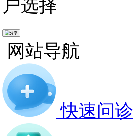
户选择
网站导航
快速问诊