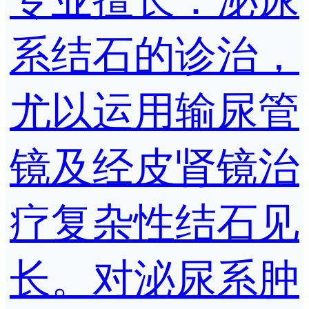
系结石的诊治，
尤以运用输尿管
镜及经皮肾镜治
疗复杂性结石见
长。对泌尿系肿