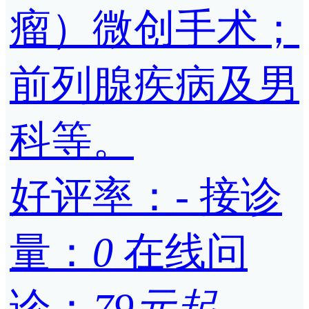
瘤）微创手术；
前列腺疾病及男
科等。
好评率：
-
接诊
量：
0
在线问
诊：
79元起