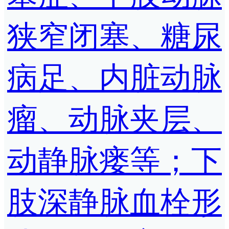
狭窄闭塞、糖尿
病足、内脏动脉
瘤、动脉夹层、
动静脉瘘等；下
肢深静脉血栓形