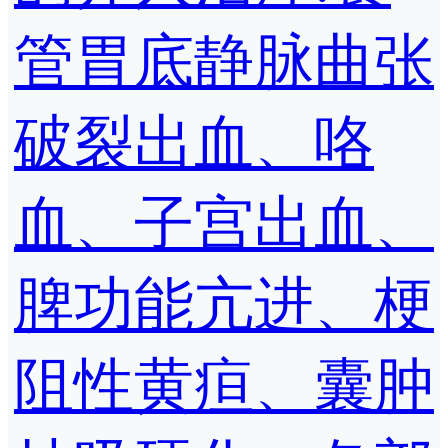
管胃底静脉曲张
破裂出血、咯
血、子宫出血、
脾功能亢进、梗
阻性黄疸、囊肿