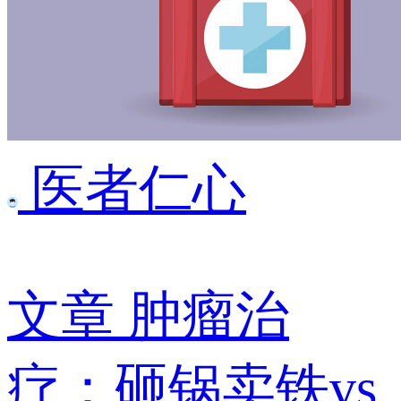
医者仁心
文章
肿瘤治
疗：砸锅卖铁vs