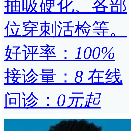
抽吸硬化、各部
位穿刺活检等。
好评率：
100%
接诊量：
8
在线
问诊：
0元起