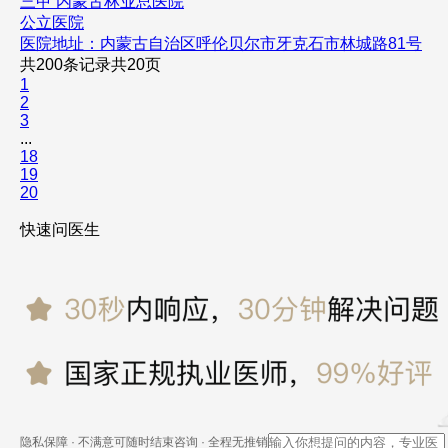
三甲
内蒙古林业总医院
公立医院
医院地址：内蒙古自治区呼伦贝尔市牙克石市林城路81号
共200条记录
共20页
1
2
3
...
18
19
20
快速问医生
隐私保障 · 不满意可随时结束咨询 · 全程无推销