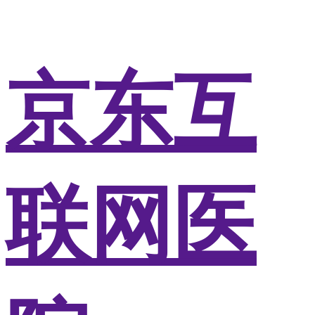
京东互
联网医