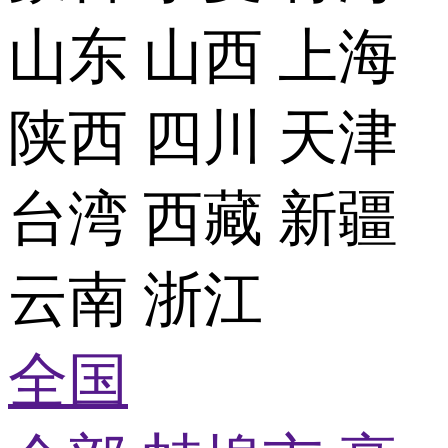
山东
山西
上海
陕西
四川
天津
台湾
西藏
新疆
云南
浙江
全国