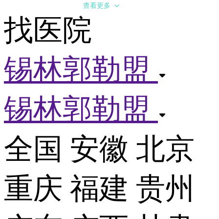
查看更多
找医院
锡林郭勒盟
锡林郭勒盟
全国
安徽
北京
重庆
福建
贵州