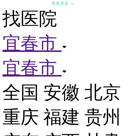
查看更多
找医院
宜春市
宜春市
全国
安徽
北京
重庆
福建
贵州