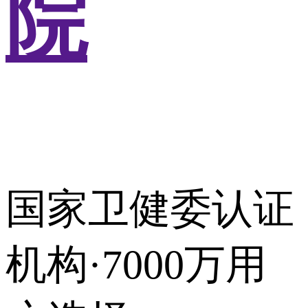
院
国家卫健委认证
机构·7000万用