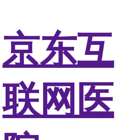
京东互
联网医