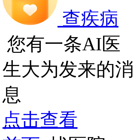
查疾病
您有一条AI医
生大为发来的消
息
点击查看