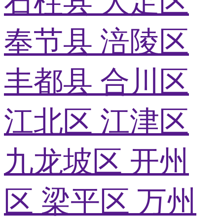
石柱县
大足区
奉节县
涪陵区
丰都县
合川区
江北区
江津区
九龙坡区
开州
区
梁平区
万州