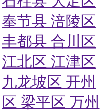
石柱县
大足区
奉节县
涪陵区
丰都县
合川区
江北区
江津区
九龙坡区
开州
区
梁平区
万州