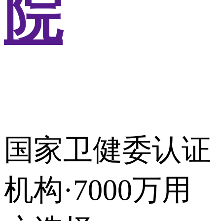
院
国家卫健委认证
机构·7000万用