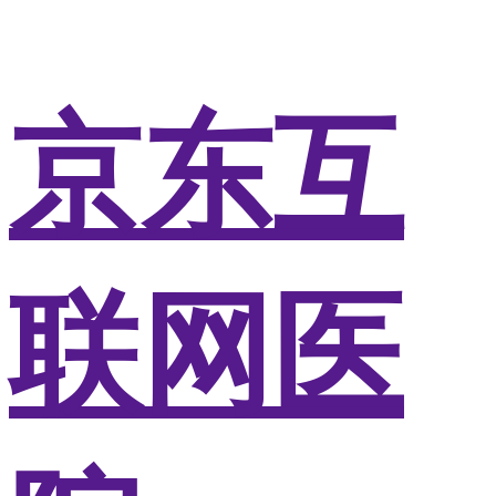
京东互
联网医