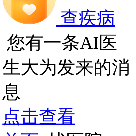
查疾病
您有一条AI医
生大为发来的消
息
点击查看