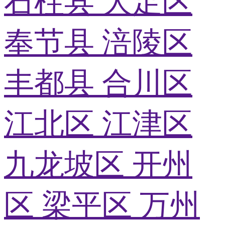
石柱县
大足区
奉节县
涪陵区
丰都县
合川区
江北区
江津区
九龙坡区
开州
区
梁平区
万州