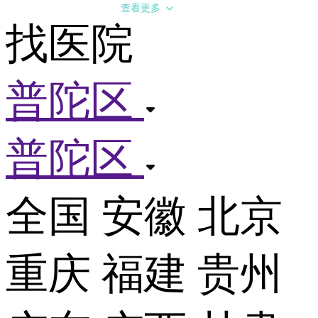
查看更多
找医院
普陀区
普陀区
全国
安徽
北京
重庆
福建
贵州