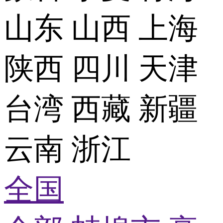
山东
山西
上海
陕西
四川
天津
台湾
西藏
新疆
云南
浙江
全国