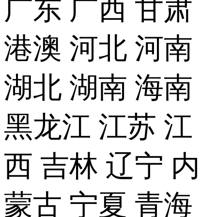
广东
广西
甘肃
港澳
河北
河南
湖北
湖南
海南
黑龙江
江苏
江
西
吉林
辽宁
内
蒙古
宁夏
青海