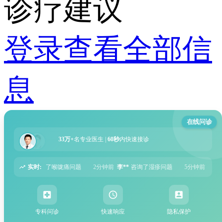
诊疗建议
登录查看全部信
息
在线问诊
33万+
名专业医生 |
60秒
内快速接诊
实时:
了喉咙痛问题
2分钟前
李**
咨询了湿疹问题
5分钟前
张**
咨询了过敏性鼻炎
专科问诊
快速响应
隐私保护