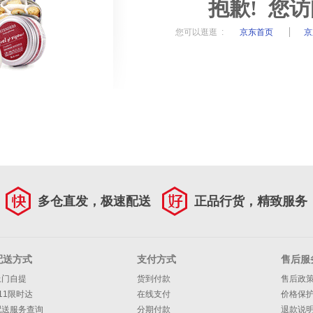
抱歉! 您
您可以逛逛 :
京东首页
京
多仓直发，极速配送
正品行货，精致服务
配送方式
支付方式
售后服
上门自提
货到付款
售后政
11限时达
在线支付
价格保
配送服务查询
分期付款
退款说