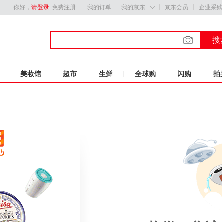
你好，
请登录
免费注册
我的订单
我的京东
京东会员
企业采

搜
美妆馆
超市
生鲜
全球购
闪购
拍