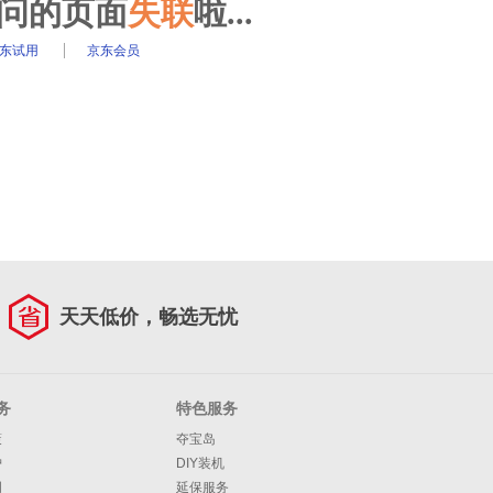
访问的页面
失联
啦...
东试用
京东会员
天天低价，畅选无忧
务
特色服务
策
夺宝岛
护
DIY装机
明
延保服务