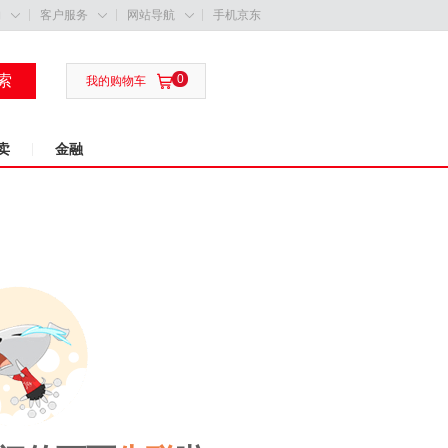
购
客户服务
网站导航
手机京东



索
0

我的购物车
卖
金融