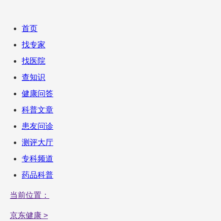
首页
找专家
找医院
查知识
健康问答
科普文章
患友问诊
测评大厅
专科频道
药品科普
当前位置：
京东健康 >