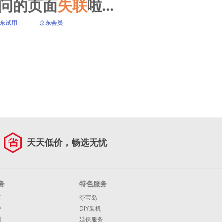
访问的页面
失联
啦...
东试用
京东会员
天天低价，畅选无忧
务
特色服务
策
夺宝岛
护
DIY装机
明
延保服务