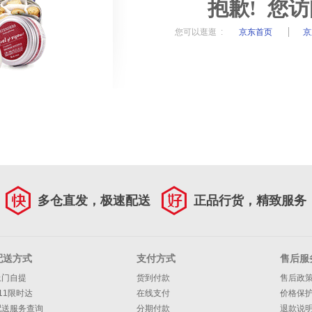
抱歉! 您
您可以逛逛 :
京东首页
京
多仓直发，极速配送
正品行货，精致服务
配送方式
支付方式
售后服
上门自提
货到付款
售后政
11限时达
在线支付
价格保
配送服务查询
分期付款
退款说