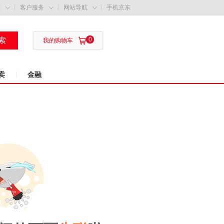
购
客户服务
网站导航
手机京东



索
0

我的购物车
卖
金融