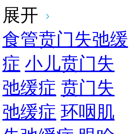
展开
食管贲门失弛缓
症
小儿贲门失
弛缓症
贲门失
弛缓症
环咽肌