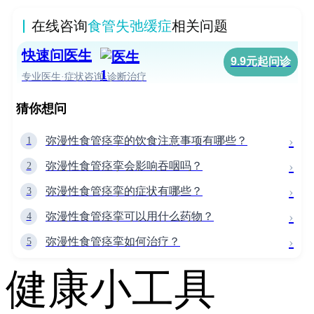
在线咨询
食管失弛缓症
相关问题
快速问医生
9.9元起问诊
专业医生·症状咨询·诊断治疗
猜你想问
›
弥漫性食管痉挛的饮食注意事项有哪些？
1
›
弥漫性食管痉挛会影响吞咽吗？
2
›
弥漫性食管痉挛的症状有哪些？
3
›
弥漫性食管痉挛可以用什么药物？
4
›
弥漫性食管痉挛如何治疗？
5
健康小工具