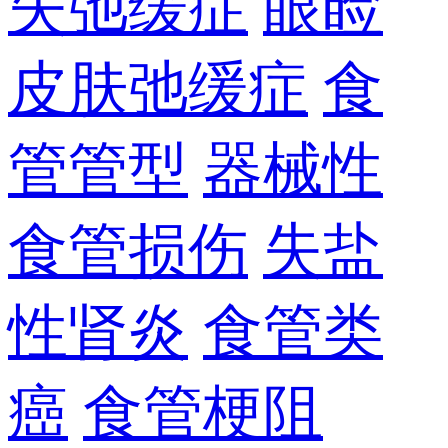
失弛缓症
眼睑
皮肤弛缓症
食
管管型
器械性
食管损伤
失盐
性肾炎
食管类
癌
食管梗阻