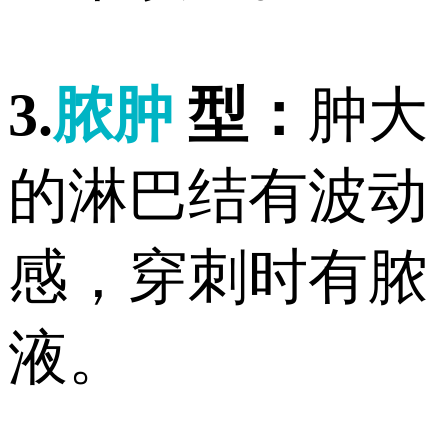
3.
脓肿
型：
肿大
的淋巴结有波动
感，穿刺时有脓
液。