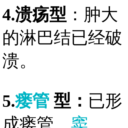
4.溃疡型
：肿大
的淋巴结已经破
溃。
5.
瘘管
型：
已形
成瘘管、
窦