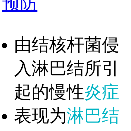
预防
由结核杆菌侵
入淋巴结所引
起的慢性
炎症
表现为
淋巴结