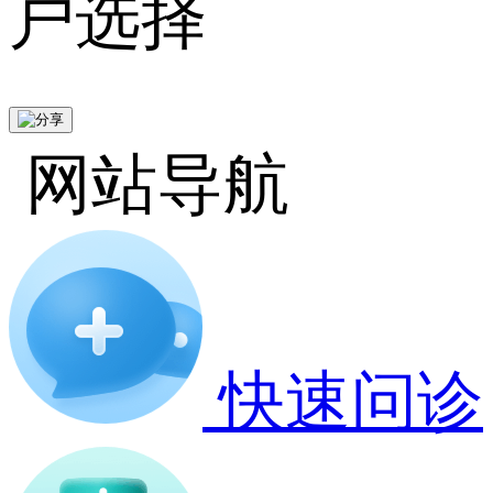
户选择
网站导航
快速问诊