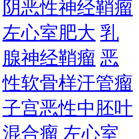
阴恶性神经鞘瘤
左心室肥大
乳
腺神经鞘瘤
恶
性软骨样汗管瘤
子宫恶性中胚叶
混合瘤
左心室