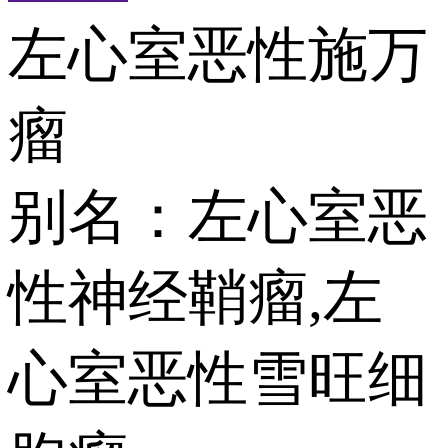
左心室恶性施万
瘤
别名：左心室恶
性神经鞘瘤,左
心室恶性雪旺细