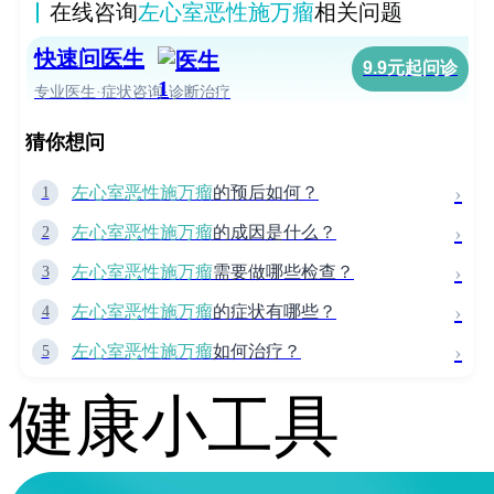
在线咨询
左心室恶性施万瘤
相关问题
快速问医生
9.9元起问诊
专业医生·症状咨询·诊断治疗
猜你想问
›
左心室恶性施万瘤
的预后如何？
1
›
左心室恶性施万瘤
的成因是什么？
2
›
左心室恶性施万瘤
需要做哪些检查？
3
›
左心室恶性施万瘤
的症状有哪些？
4
›
左心室恶性施万瘤
如何治疗？
5
健康小工具