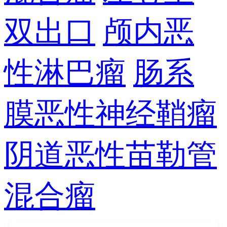
双出口
颅内恶
性淋巴瘤
肠系
膜恶性神经鞘瘤
阴道恶性苗勒管
混合瘤