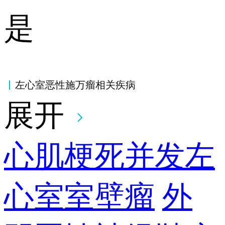
是
左心室恶性施万瘤相关疾病
展开
心肌梗死并发左
心室室壁瘤
外