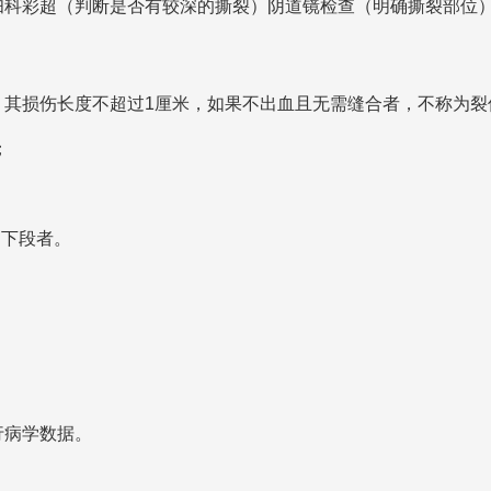
妇科彩超（判断是否有较深的撕裂）阴道镜检查（明确撕裂部位
。其损伤长度不超过1厘米，如果不出血且无需缝合者，不称为裂
；
中下段者。
行病学数据。