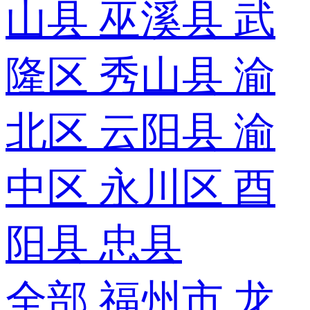
山县
巫溪县
武
隆区
秀山县
渝
北区
云阳县
渝
中区
永川区
酉
阳县
忠县
全部
福州市
龙