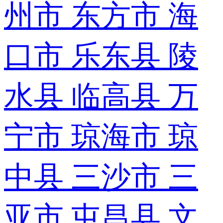
州市
东方市
海
口市
乐东县
陵
水县
临高县
万
宁市
琼海市
琼
中县
三沙市
三
亚市
屯昌县
文