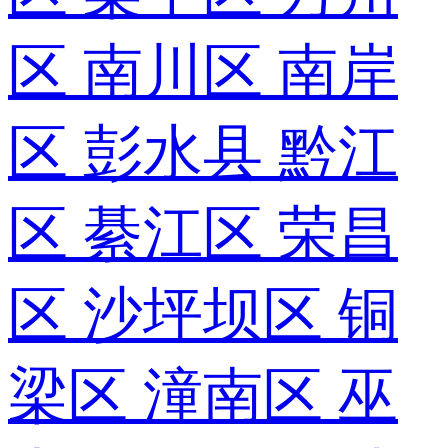
区
南川区
南岸
区
彭水县
黔江
区
綦江区
荣昌
区
沙坪坝区
铜
梁区
潼南区
巫