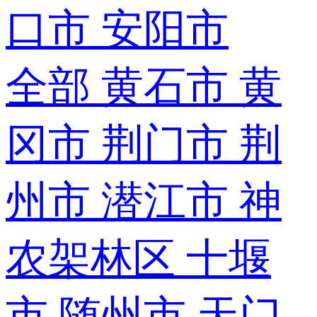
口市
安阳市
全部
黄石市
黄
冈市
荆门市
荆
州市
潜江市
神
农架林区
十堰
市
随州市
天门