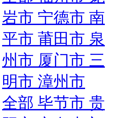
岩市
宁德市
南
平市
莆田市
泉
州市
厦门市
三
明市
漳州市
全部
毕节市
贵