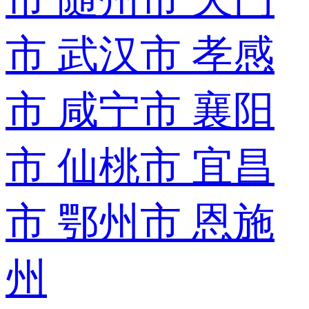
市
武汉市
孝感
市
咸宁市
襄阳
市
仙桃市
宜昌
市
鄂州市
恩施
州