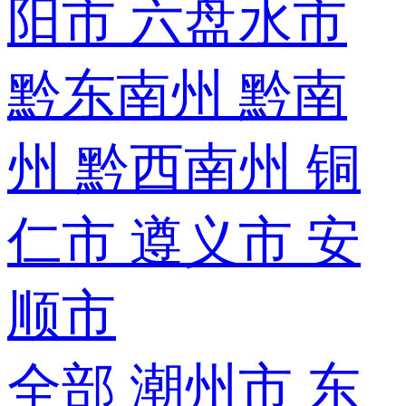
阳市
六盘水市
黔东南州
黔南
州
黔西南州
铜
仁市
遵义市
安
顺市
全部
潮州市
东