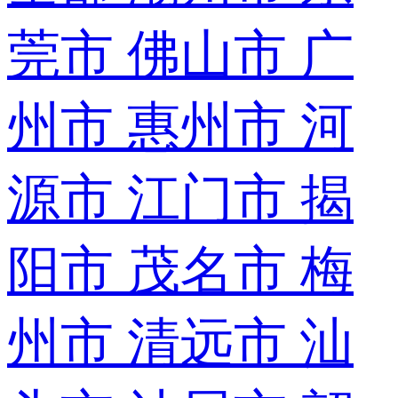
莞市
佛山市
广
州市
惠州市
河
源市
江门市
揭
阳市
茂名市
梅
州市
清远市
汕