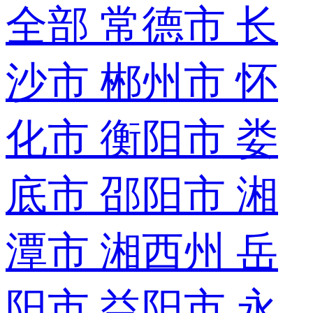
全部
常德市
长
沙市
郴州市
怀
化市
衡阳市
娄
底市
邵阳市
湘
潭市
湘西州
岳
阳市
益阳市
永