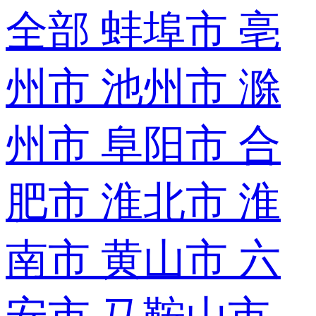
全部
蚌埠市
亳
州市
池州市
滁
州市
阜阳市
合
肥市
淮北市
淮
南市
黄山市
六