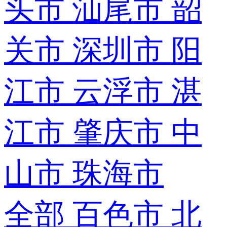
头市
汕尾市
韶
关市
深圳市
阳
江市
云浮市
湛
江市
肇庆市
中
山市
珠海市
全部
百色市
北