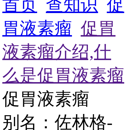
首页
查知识
促
胃液素瘤
促胃
液素瘤介绍,什
么是促胃液素瘤
促胃液素瘤
别名：佐林格-