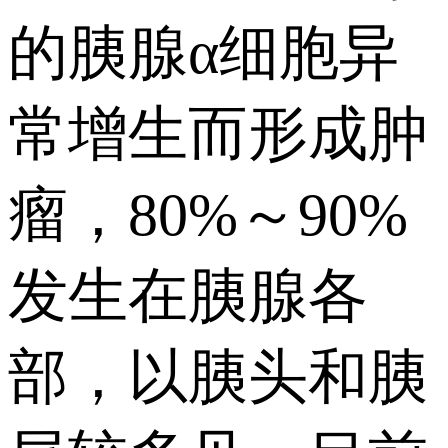
的胰腺α细胞异
常增生而形成肿
瘤，80%～90%
发生在胰腺各
部，以胰头和胰