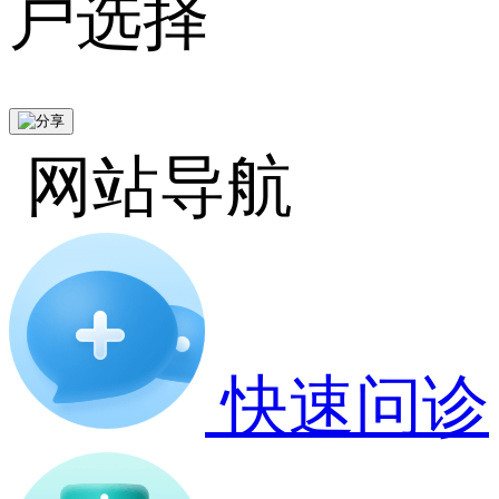
户选择
网站导航
快速问诊