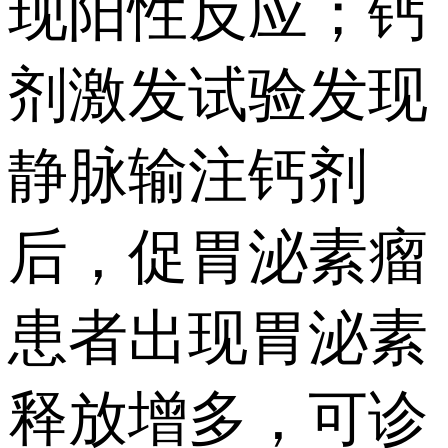
现阳性反应；钙
剂激发试验发现
静脉输注钙剂
后，促胃泌素瘤
患者出现胃泌素
释放增多，可诊