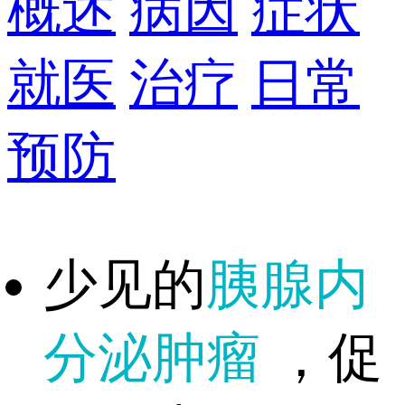
概述
病因
症状
就医
治疗
日常
预防
少见的
胰腺内
分泌肿瘤
，促