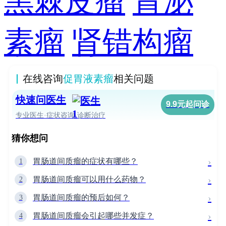
黑棘皮瘤
胃泌
素瘤
肾错构瘤
在线咨询
促胃液素瘤
相关问题
快速问医生
9.9元起问诊
专业医生·症状咨询·诊断治疗
猜你想问
›
胃肠道间质瘤的症状有哪些？
1
›
胃肠道间质瘤可以用什么药物？
2
›
胃肠道间质瘤的预后如何？
3
›
胃肠道间质瘤会引起哪些并发症？
4