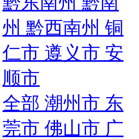
黔东南州
黔南
州
黔西南州
铜
仁市
遵义市
安
顺市
全部
潮州市
东
莞市
佛山市
广