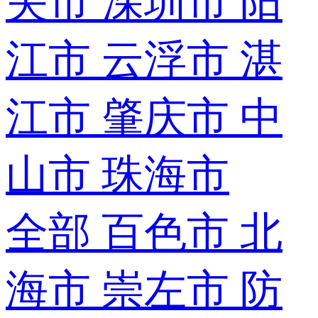
关市
深圳市
阳
江市
云浮市
湛
江市
肇庆市
中
山市
珠海市
全部
百色市
北
海市
崇左市
防