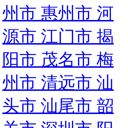
州市
惠州市
河
源市
江门市
揭
阳市
茂名市
梅
州市
清远市
汕
头市
汕尾市
韶