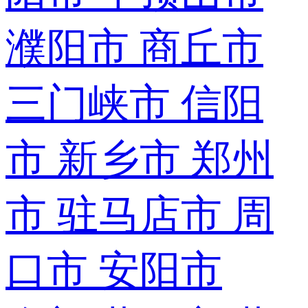
濮阳市
商丘市
三门峡市
信阳
市
新乡市
郑州
市
驻马店市
周
口市
安阳市