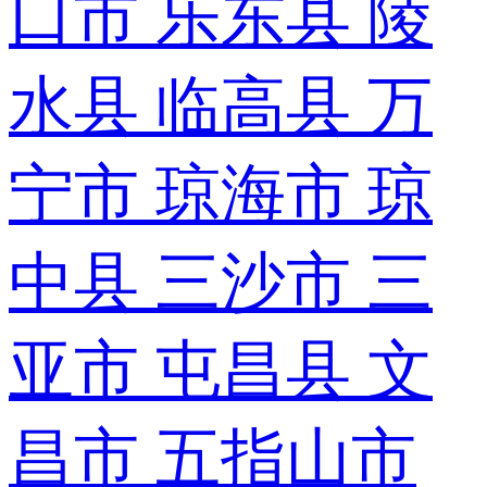
口市
乐东县
陵
水县
临高县
万
宁市
琼海市
琼
中县
三沙市
三
亚市
屯昌县
文
昌市
五指山市