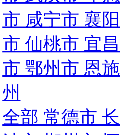
市
咸宁市
襄阳
市
仙桃市
宜昌
市
鄂州市
恩施
州
全部
常德市
长