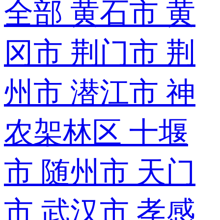
全部
黄石市
黄
冈市
荆门市
荆
州市
潜江市
神
农架林区
十堰
市
随州市
天门
市
武汉市
孝感