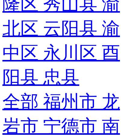
隆区
秀山县
渝
北区
云阳县
渝
中区
永川区
酉
阳县
忠县
全部
福州市
龙
岩市
宁德市
南