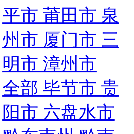
平市
莆田市
泉
州市
厦门市
三
明市
漳州市
全部
毕节市
贵
阳市
六盘水市