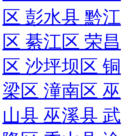
区
彭水县
黔江
区
綦江区
荣昌
区
沙坪坝区
铜
梁区
潼南区
巫
山县
巫溪县
武