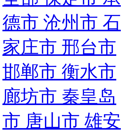
德市
沧州市
石
家庄市
邢台市
邯郸市
衡水市
廊坊市
秦皇岛
市
唐山市
雄安