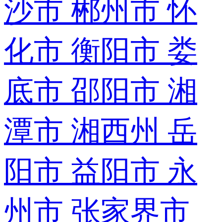
沙市
郴州市
怀
化市
衡阳市
娄
底市
邵阳市
湘
潭市
湘西州
岳
阳市
益阳市
永
州市
张家界市