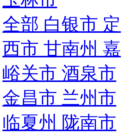
全部
白银市
定
西市
甘南州
嘉
峪关市
酒泉市
金昌市
兰州市
临夏州
陇南市