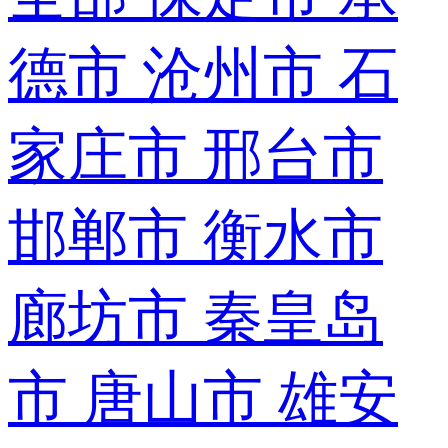
德市
沧州市
石
家庄市
邢台市
邯郸市
衡水市
廊坊市
秦皇岛
市
唐山市
雄安