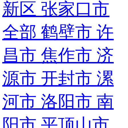
新区
张家口市
全部
鹤壁市
许
昌市
焦作市
济
源市
开封市
漯
河市
洛阳市
南
阳市
平顶山市