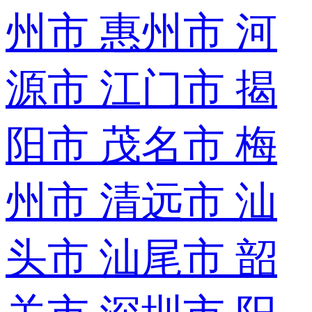
州市
惠州市
河
源市
江门市
揭
阳市
茂名市
梅
州市
清远市
汕
头市
汕尾市
韶