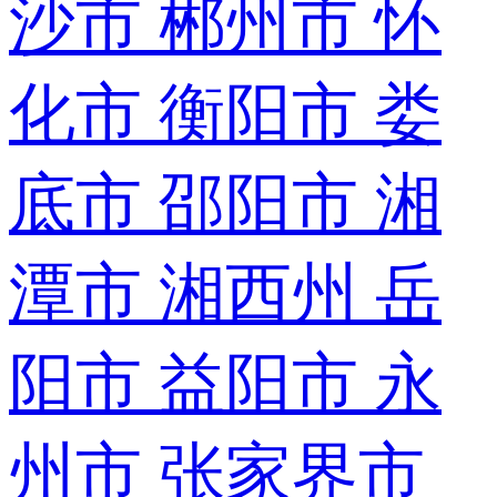
沙市
郴州市
怀
化市
衡阳市
娄
底市
邵阳市
湘
潭市
湘西州
岳
阳市
益阳市
永
州市
张家界市