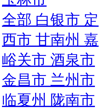
全部
白银市
定
西市
甘南州
嘉
峪关市
酒泉市
金昌市
兰州市
临夏州
陇南市