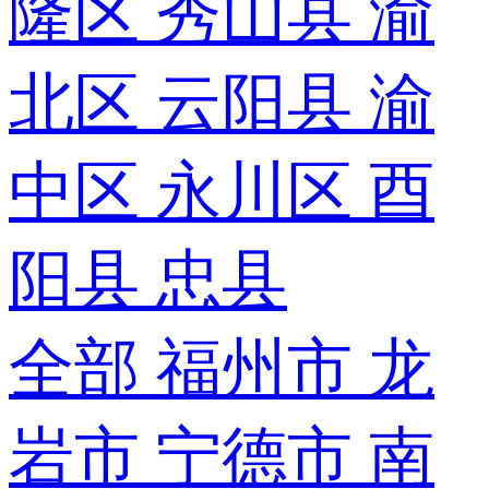
隆区
秀山县
渝
北区
云阳县
渝
中区
永川区
酉
阳县
忠县
全部
福州市
龙
岩市
宁德市
南