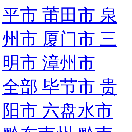
平市
莆田市
泉
州市
厦门市
三
明市
漳州市
全部
毕节市
贵
阳市
六盘水市