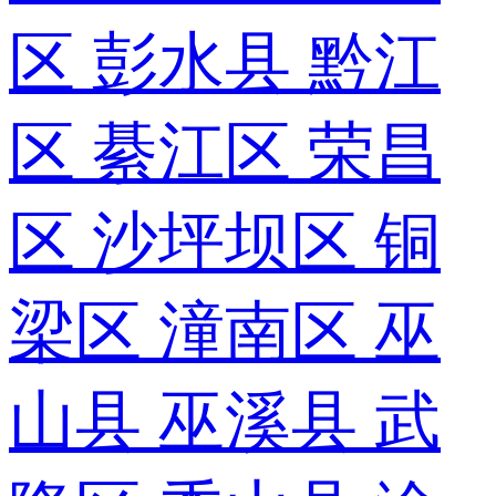
区
彭水县
黔江
区
綦江区
荣昌
区
沙坪坝区
铜
梁区
潼南区
巫
山县
巫溪县
武