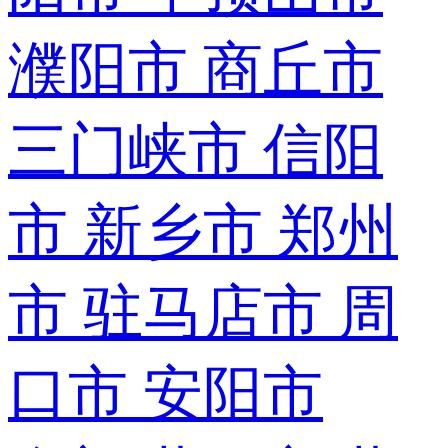
濮阳市
商丘市
三门峡市
信阳
市
新乡市
郑州
市
驻马店市
周
口市
安阳市