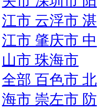
关市
深圳市
阳
江市
云浮市
湛
江市
肇庆市
中
山市
珠海市
全部
百色市
北
海市
崇左市
防