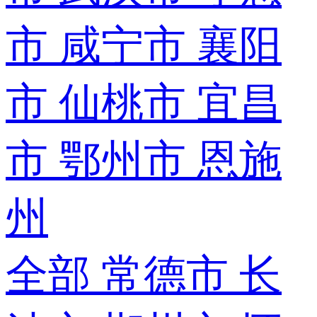
市
咸宁市
襄阳
市
仙桃市
宜昌
市
鄂州市
恩施
州
全部
常德市
长