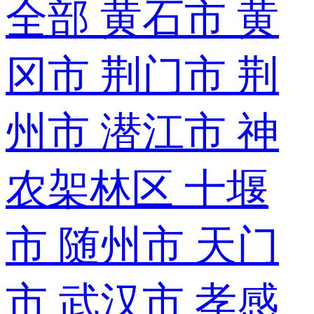
全部
黄石市
黄
冈市
荆门市
荆
州市
潜江市
神
农架林区
十堰
市
随州市
天门
市
武汉市
孝感