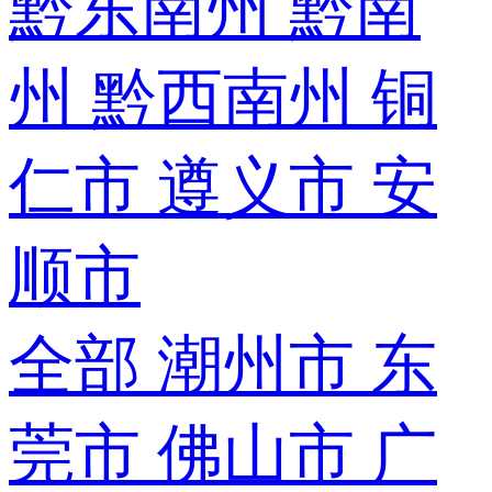
黔东南州
黔南
州
黔西南州
铜
仁市
遵义市
安
顺市
全部
潮州市
东
莞市
佛山市
广