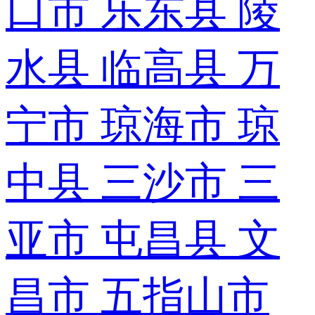
口市
乐东县
陵
水县
临高县
万
宁市
琼海市
琼
中县
三沙市
三
亚市
屯昌县
文
昌市
五指山市