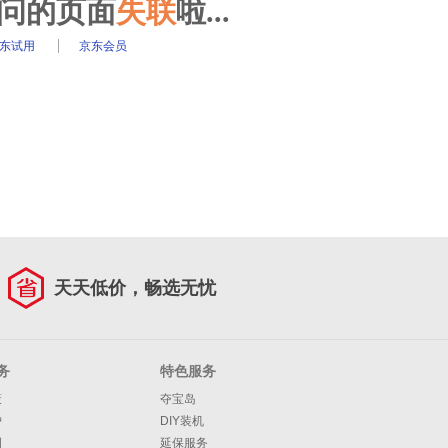
访问的页面
失联
啦...
东试用
京东会员
天天低价，畅选无忧
务
特色服务
策
夺宝岛
护
DIY装机
明
延保服务