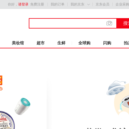
你好，
请登录
免费注册
我的订单
我的京东
京东会员
企业采

搜
美妆馆
超市
生鲜
全球购
闪购
拍