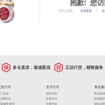
抱歉! 您
您可以逛逛 :
京东首页
京
多仓直发，极速配送
正品行货，精致服务
配送方式
支付方式
售后服
上门自提
货到付款
售后政
11限时达
在线支付
价格保
配送服务查询
分期付款
退款说