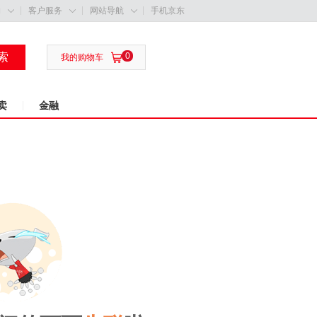
购
客户服务
网站导航
手机京东



索
0

我的购物车
卖
金融