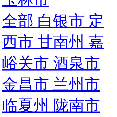
全部
白银市
定
西市
甘南州
嘉
峪关市
酒泉市
金昌市
兰州市
临夏州
陇南市