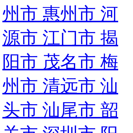
州市
惠州市
河
源市
江门市
揭
阳市
茂名市
梅
州市
清远市
汕
头市
汕尾市
韶