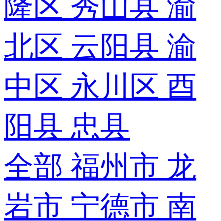
隆区
秀山县
渝
北区
云阳县
渝
中区
永川区
酉
阳县
忠县
全部
福州市
龙
岩市
宁德市
南