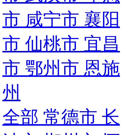
市
咸宁市
襄阳
市
仙桃市
宜昌
市
鄂州市
恩施
州
全部
常德市
长