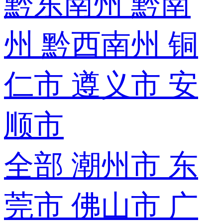
黔东南州
黔南
州
黔西南州
铜
仁市
遵义市
安
顺市
全部
潮州市
东
莞市
佛山市
广