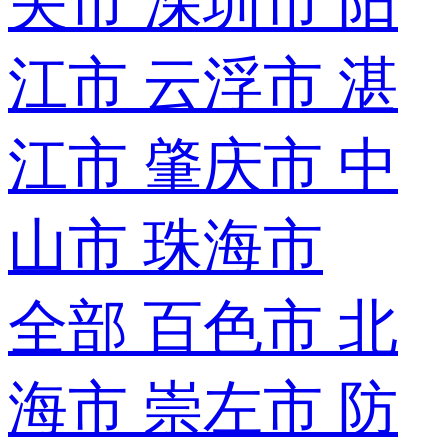
关市
深圳市
阳
江市
云浮市
湛
江市
肇庆市
中
山市
珠海市
全部
百色市
北
海市
崇左市
防