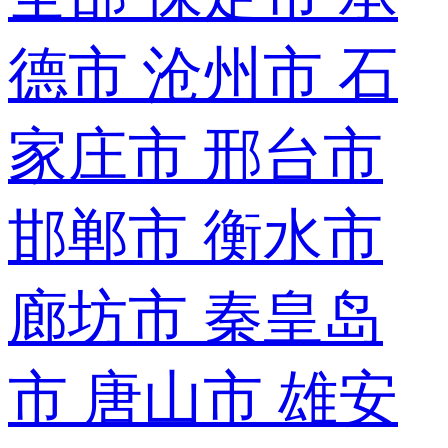
德市
沧州市
石
家庄市
邢台市
邯郸市
衡水市
廊坊市
秦皇岛
市
唐山市
雄安