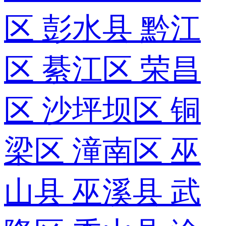
区
彭水县
黔江
区
綦江区
荣昌
区
沙坪坝区
铜
梁区
潼南区
巫
山县
巫溪县
武