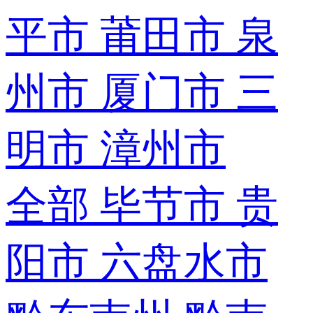
平市
莆田市
泉
州市
厦门市
三
明市
漳州市
全部
毕节市
贵
阳市
六盘水市