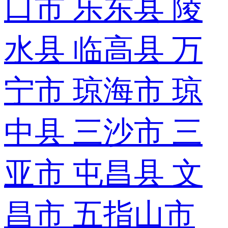
口市
乐东县
陵
水县
临高县
万
宁市
琼海市
琼
中县
三沙市
三
亚市
屯昌县
文
昌市
五指山市