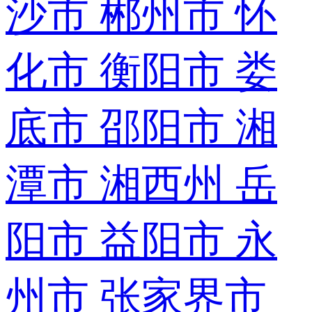
沙市
郴州市
怀
化市
衡阳市
娄
底市
邵阳市
湘
潭市
湘西州
岳
阳市
益阳市
永
州市
张家界市