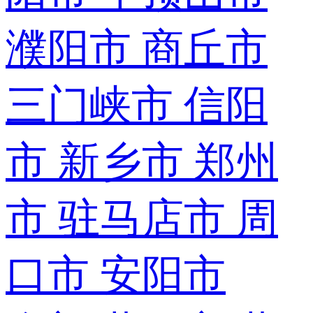
濮阳市
商丘市
三门峡市
信阳
市
新乡市
郑州
市
驻马店市
周
口市
安阳市