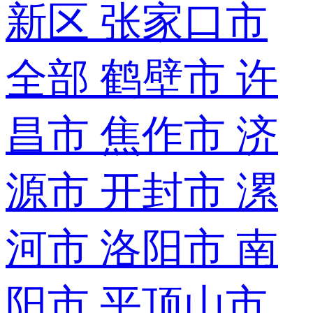
新区
张家口市
全部
鹤壁市
许
昌市
焦作市
济
源市
开封市
漯
河市
洛阳市
南
阳市
平顶山市