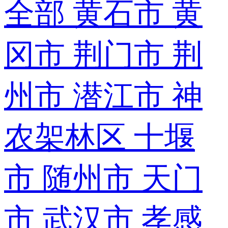
全部
黄石市
黄
冈市
荆门市
荆
州市
潜江市
神
农架林区
十堰
市
随州市
天门
市
武汉市
孝感