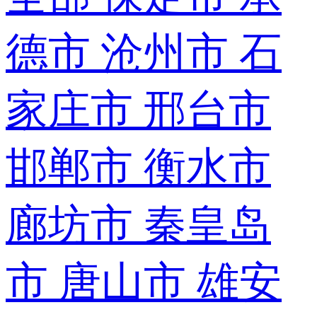
德市
沧州市
石
家庄市
邢台市
邯郸市
衡水市
廊坊市
秦皇岛
市
唐山市
雄安