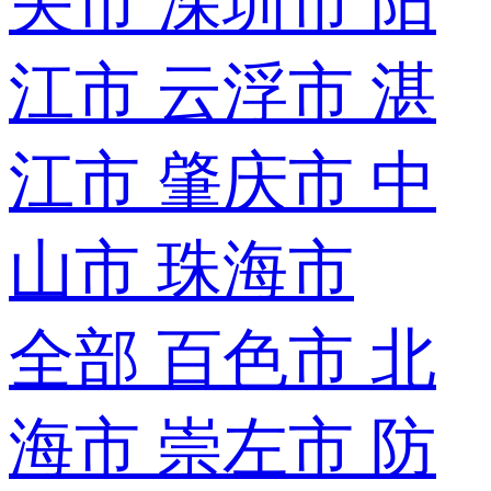
关市
深圳市
阳
江市
云浮市
湛
江市
肇庆市
中
山市
珠海市
全部
百色市
北
海市
崇左市
防