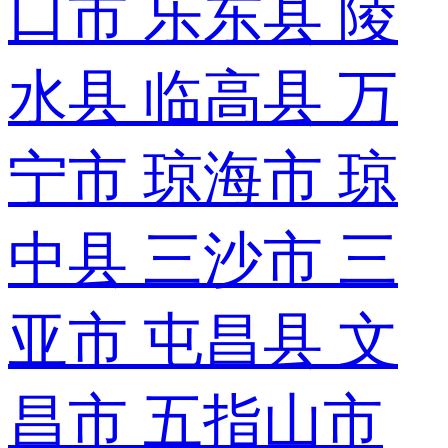
口市
乐东县
陵
水县
临高县
万
宁市
琼海市
琼
中县
三沙市
三
亚市
屯昌县
文
昌市
五指山市