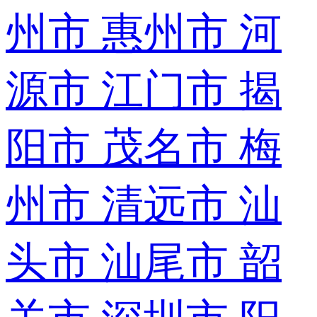
州市
惠州市
河
源市
江门市
揭
阳市
茂名市
梅
州市
清远市
汕
头市
汕尾市
韶