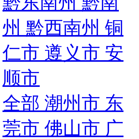
黔东南州
黔南
州
黔西南州
铜
仁市
遵义市
安
顺市
全部
潮州市
东
莞市
佛山市
广