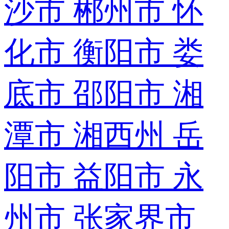
沙市
郴州市
怀
化市
衡阳市
娄
底市
邵阳市
湘
潭市
湘西州
岳
阳市
益阳市
永
州市
张家界市