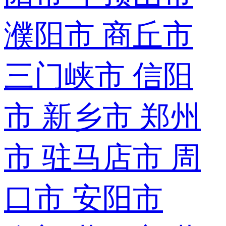
濮阳市
商丘市
三门峡市
信阳
市
新乡市
郑州
市
驻马店市
周
口市
安阳市