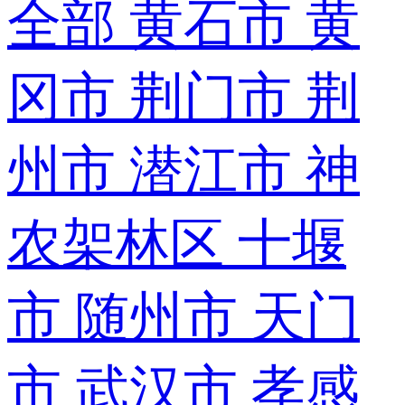
全部
黄石市
黄
冈市
荆门市
荆
州市
潜江市
神
农架林区
十堰
市
随州市
天门
市
武汉市
孝感