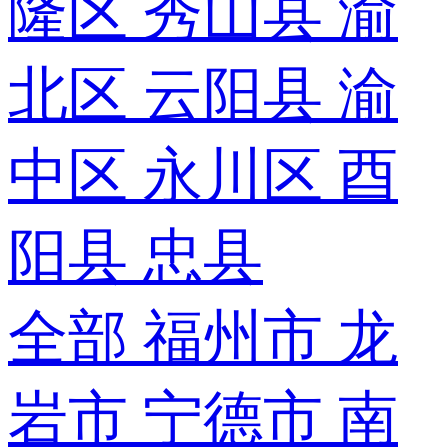
隆区
秀山县
渝
北区
云阳县
渝
中区
永川区
酉
阳县
忠县
全部
福州市
龙
岩市
宁德市
南