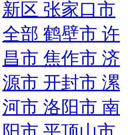
新区
张家口市
全部
鹤壁市
许
昌市
焦作市
济
源市
开封市
漯
河市
洛阳市
南
阳市
平顶山市