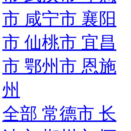
市
咸宁市
襄阳
市
仙桃市
宜昌
市
鄂州市
恩施
州
全部
常德市
长