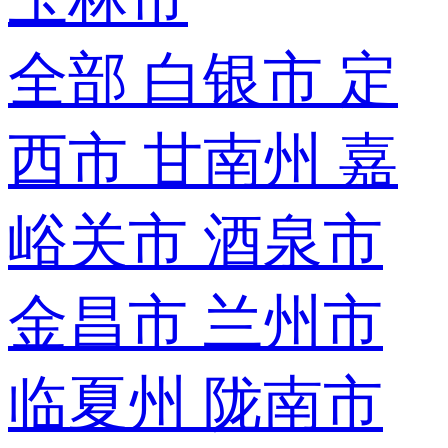
全部
白银市
定
西市
甘南州
嘉
峪关市
酒泉市
金昌市
兰州市
临夏州
陇南市