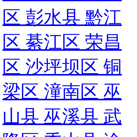
区
彭水县
黔江
区
綦江区
荣昌
区
沙坪坝区
铜
梁区
潼南区
巫
山县
巫溪县
武