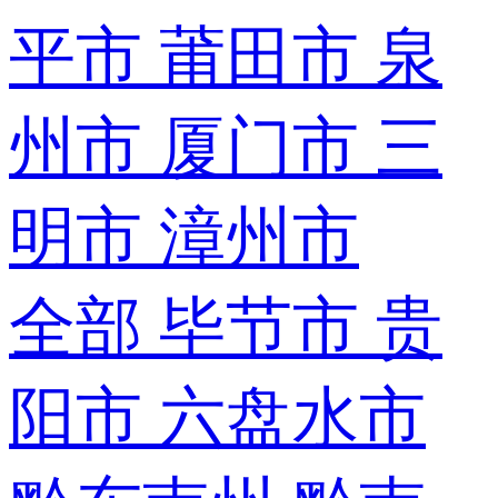
平市
莆田市
泉
州市
厦门市
三
明市
漳州市
全部
毕节市
贵
阳市
六盘水市