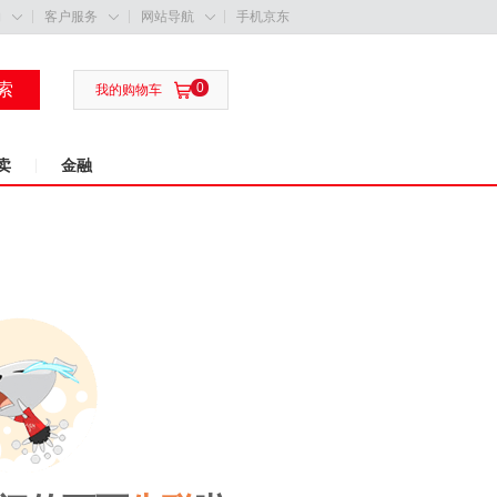
购
客户服务
网站导航
手机京东



索
0

我的购物车
卖
金融