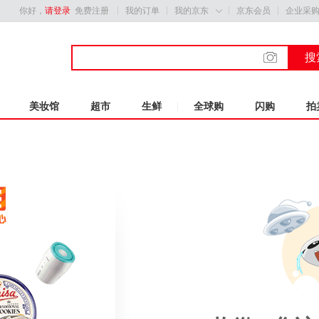
你好，
请登录
免费注册
我的订单
我的京东
京东会员
企业采

搜
美妆馆
超市
生鲜
全球购
闪购
拍