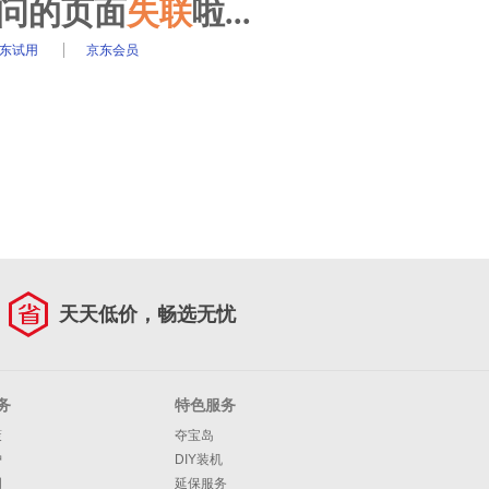
访问的页面
失联
啦...
东试用
京东会员
天天低价，畅选无忧
务
特色服务
策
夺宝岛
护
DIY装机
明
延保服务