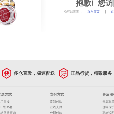
抱歉! 您
您可以逛逛 :
京东首页
京
多仓直发，极速配送
正品行货，精致服务
配送方式
支付方式
售后服
上门自提
货到付款
售后政
11限时达
在线支付
价格保
配送服务查询
分期付款
退款说