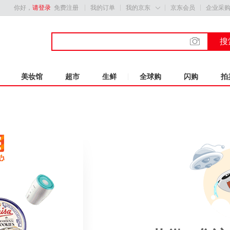
你好，
请登录
免费注册
我的订单
我的京东
京东会员
企业采

搜
美妆馆
超市
生鲜
全球购
闪购
拍