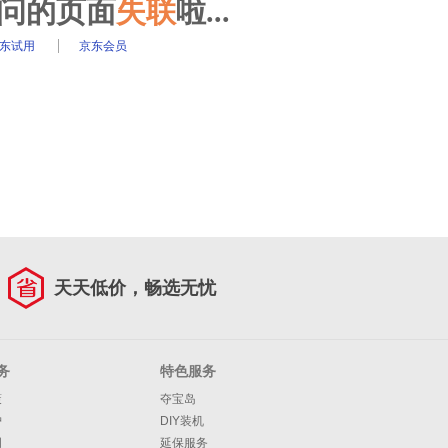
访问的页面
失联
啦...
东试用
京东会员
天天低价，畅选无忧
务
特色服务
策
夺宝岛
护
DIY装机
明
延保服务