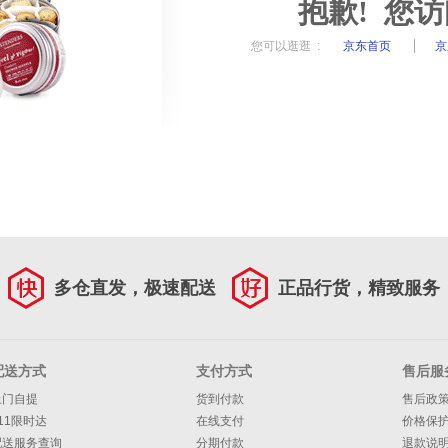
抱歉! 您
您可以逛逛 :
京东首页
京
多仓直发，极速配送
正品行货，精致服务
配送方式
支付方式
售后服
上门自提
货到付款
售后政
11限时达
在线支付
价格保
配送服务查询
分期付款
退款说