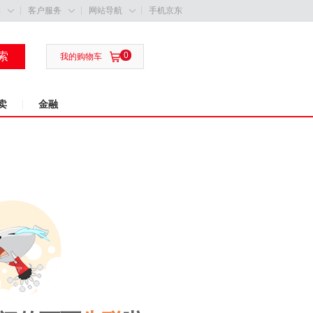
购
客户服务
网站导航
手机京东



索
0

我的购物车
卖
金融