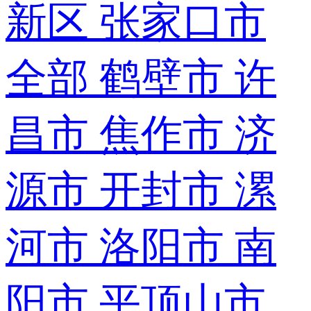
新区
张家口市
全部
鹤壁市
许
昌市
焦作市
济
源市
开封市
漯
河市
洛阳市
南
阳市
平顶山市