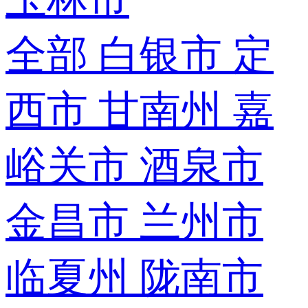
全部
白银市
定
西市
甘南州
嘉
峪关市
酒泉市
金昌市
兰州市
临夏州
陇南市