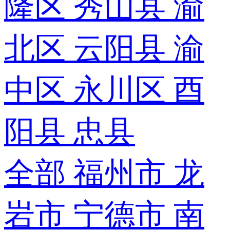
隆区
秀山县
渝
北区
云阳县
渝
中区
永川区
酉
阳县
忠县
全部
福州市
龙
岩市
宁德市
南