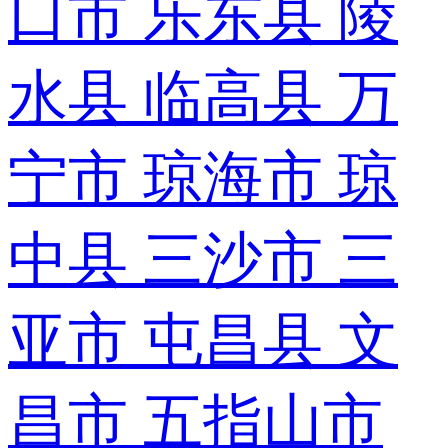
口市
乐东县
陵
水县
临高县
万
宁市
琼海市
琼
中县
三沙市
三
亚市
屯昌县
文
昌市
五指山市