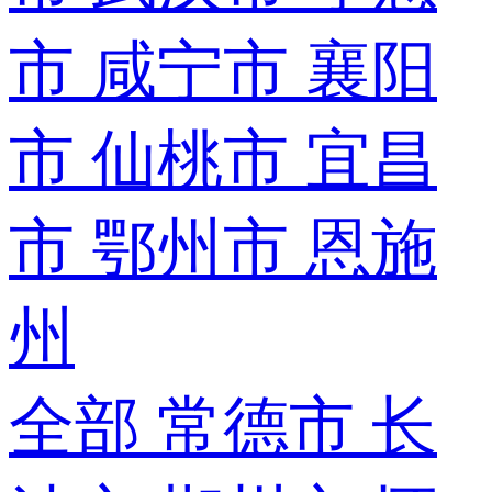
市
咸宁市
襄阳
市
仙桃市
宜昌
市
鄂州市
恩施
州
全部
常德市
长