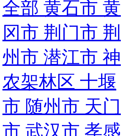
全部
黄石市
黄
冈市
荆门市
荆
州市
潜江市
神
农架林区
十堰
市
随州市
天门
市
武汉市
孝感