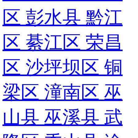
区
彭水县
黔江
区
綦江区
荣昌
区
沙坪坝区
铜
梁区
潼南区
巫
山县
巫溪县
武