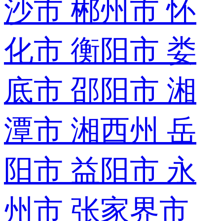
沙市
郴州市
怀
化市
衡阳市
娄
底市
邵阳市
湘
潭市
湘西州
岳
阳市
益阳市
永
州市
张家界市