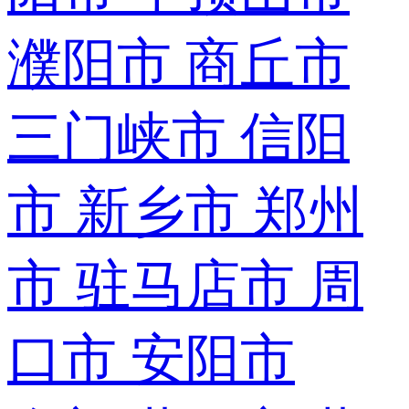
濮阳市
商丘市
三门峡市
信阳
市
新乡市
郑州
市
驻马店市
周
口市
安阳市