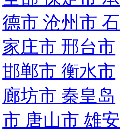
德市
沧州市
石
家庄市
邢台市
邯郸市
衡水市
廊坊市
秦皇岛
市
唐山市
雄安