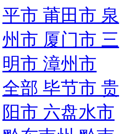
平市
莆田市
泉
州市
厦门市
三
明市
漳州市
全部
毕节市
贵
阳市
六盘水市