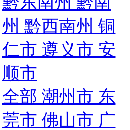
黔东南州
黔南
州
黔西南州
铜
仁市
遵义市
安
顺市
全部
潮州市
东
莞市
佛山市
广