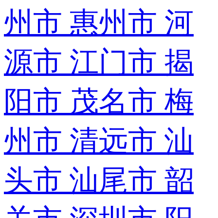
州市
惠州市
河
源市
江门市
揭
阳市
茂名市
梅
州市
清远市
汕
头市
汕尾市
韶