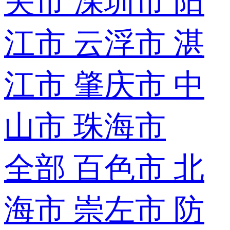
关市
深圳市
阳
江市
云浮市
湛
江市
肇庆市
中
山市
珠海市
全部
百色市
北
海市
崇左市
防