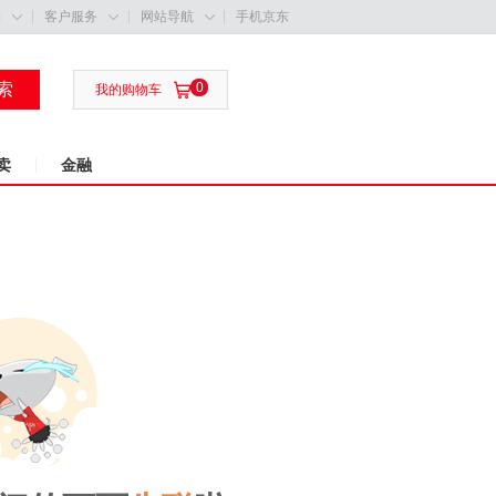
购
客户服务
网站导航
手机京东



索
0

我的购物车
卖
金融