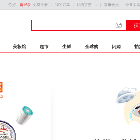
你好，
请登录
免费注册
我的订单
我的京东
京东会员
企业采

搜
美妆馆
超市
生鲜
全球购
闪购
拍