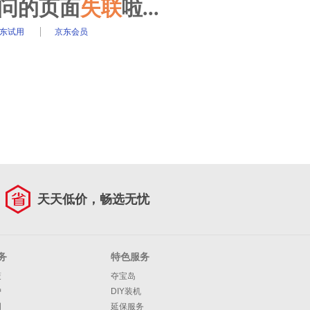
访问的页面
失联
啦...
东试用
京东会员
天天低价，畅选无忧
务
特色服务
策
夺宝岛
护
DIY装机
明
延保服务