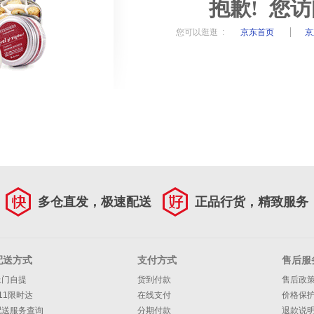
抱歉! 您
您可以逛逛 :
京东首页
京
多仓直发，极速配送
正品行货，精致服务
配送方式
支付方式
售后服
上门自提
货到付款
售后政
11限时达
在线支付
价格保
配送服务查询
分期付款
退款说