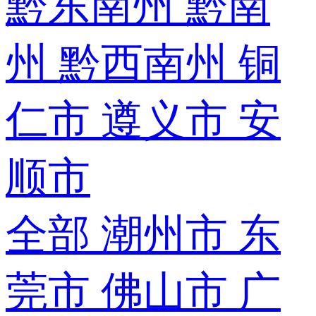
黔东南州
黔南
州
黔西南州
铜
仁市
遵义市
安
顺市
全部
潮州市
东
莞市
佛山市
广