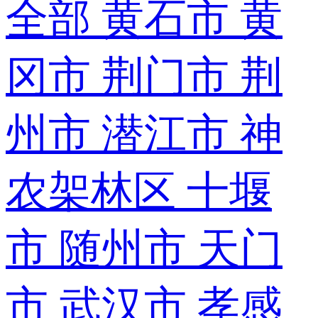
全部
黄石市
黄
冈市
荆门市
荆
州市
潜江市
神
农架林区
十堰
市
随州市
天门
市
武汉市
孝感