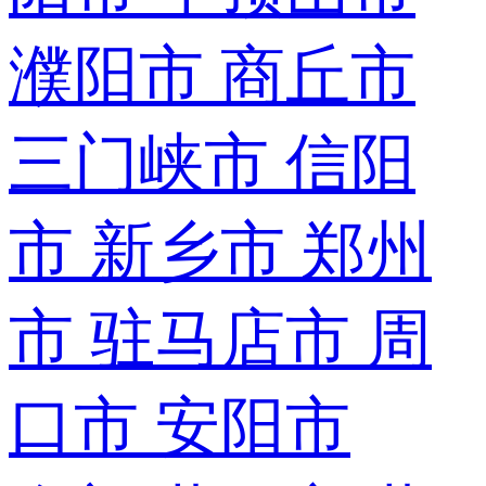
濮阳市
商丘市
三门峡市
信阳
市
新乡市
郑州
市
驻马店市
周
口市
安阳市