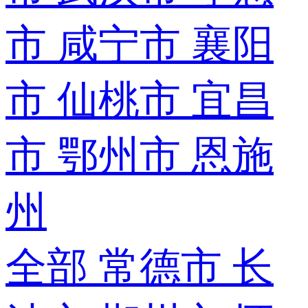
市
咸宁市
襄阳
市
仙桃市
宜昌
市
鄂州市
恩施
州
全部
常德市
长