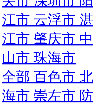
关市
深圳市
阳
江市
云浮市
湛
江市
肇庆市
中
山市
珠海市
全部
百色市
北
海市
崇左市
防