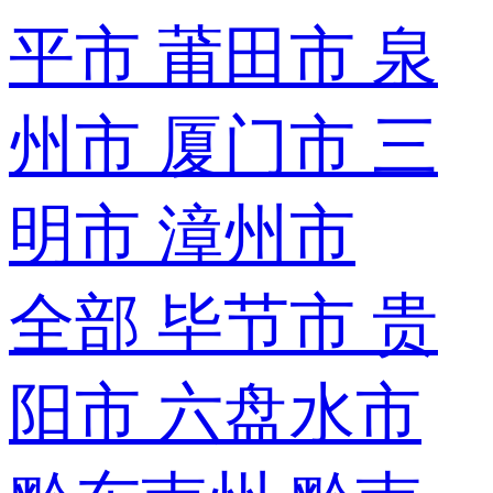
平市
莆田市
泉
州市
厦门市
三
明市
漳州市
全部
毕节市
贵
阳市
六盘水市