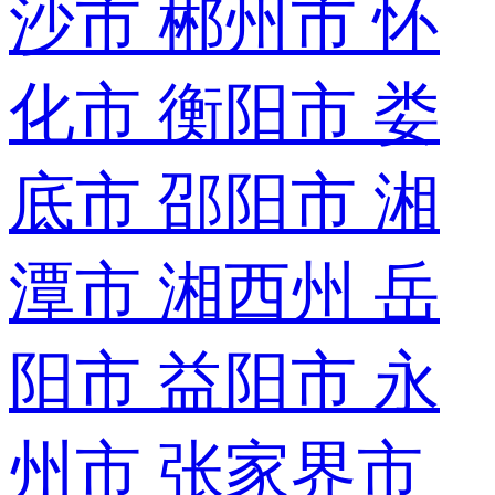
沙市
郴州市
怀
化市
衡阳市
娄
底市
邵阳市
湘
潭市
湘西州
岳
阳市
益阳市
永
州市
张家界市