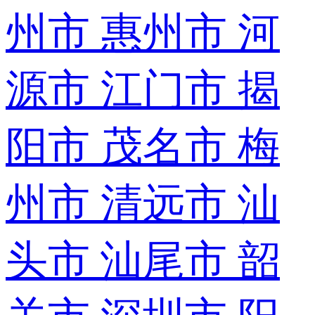
州市
惠州市
河
源市
江门市
揭
阳市
茂名市
梅
州市
清远市
汕
头市
汕尾市
韶