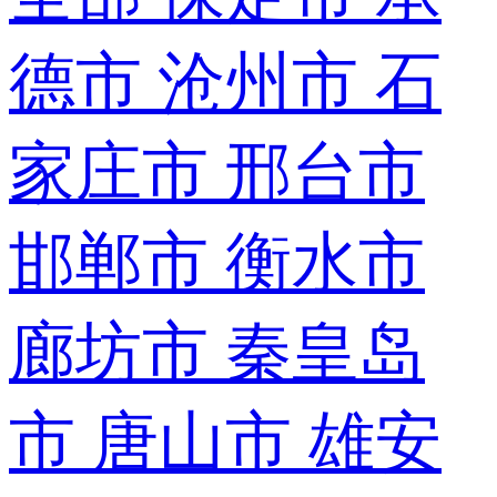
德市
沧州市
石
家庄市
邢台市
邯郸市
衡水市
廊坊市
秦皇岛
市
唐山市
雄安