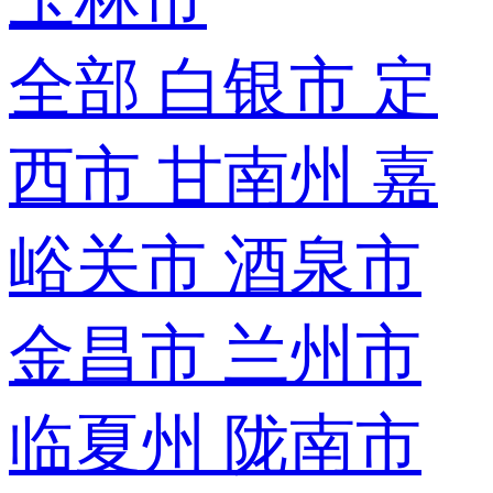
全部
白银市
定
西市
甘南州
嘉
峪关市
酒泉市
金昌市
兰州市
临夏州
陇南市