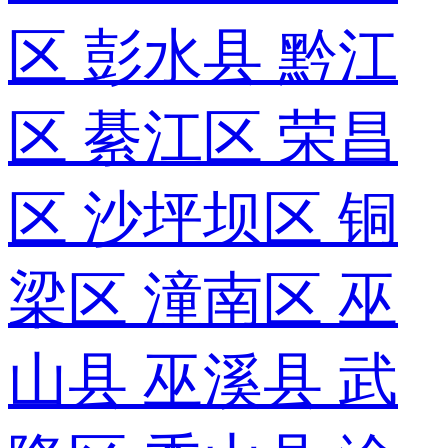
区
彭水县
黔江
区
綦江区
荣昌
区
沙坪坝区
铜
梁区
潼南区
巫
山县
巫溪县
武