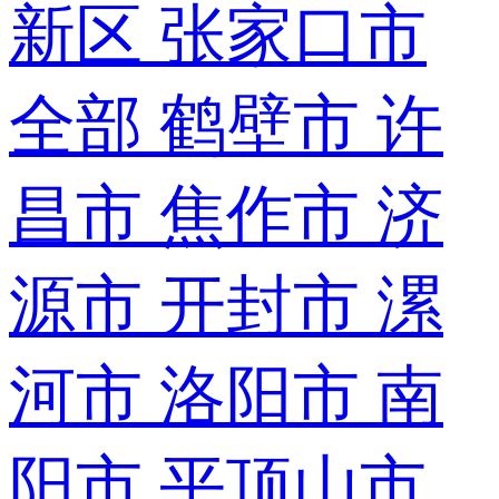
新区
张家口市
全部
鹤壁市
许
昌市
焦作市
济
源市
开封市
漯
河市
洛阳市
南
阳市
平顶山市