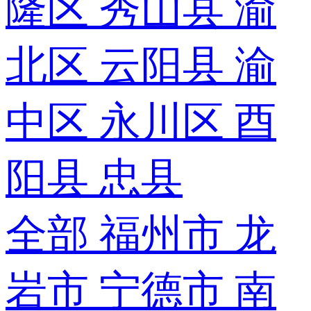
隆区
秀山县
渝
北区
云阳县
渝
中区
永川区
酉
阳县
忠县
全部
福州市
龙
岩市
宁德市
南