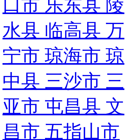
口市
乐东县
陵
水县
临高县
万
宁市
琼海市
琼
中县
三沙市
三
亚市
屯昌县
文
昌市
五指山市