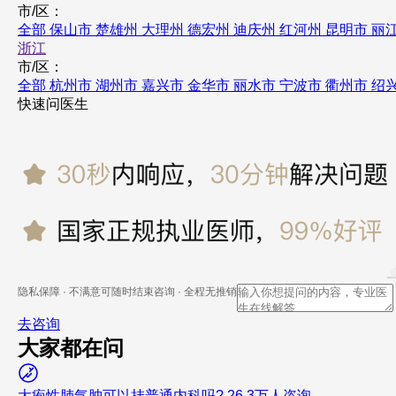
市/区：
全部
保山市
楚雄州
大理州
德宏州
迪庆州
红河州
昆明市
丽
浙江
市/区：
全部
杭州市
湖州市
嘉兴市
金华市
丽水市
宁波市
衢州市
绍
快速问医生
隐私保障 · 不满意可随时结束咨询 · 全程无推销
去咨询
大家都在问
大疱性肺气肿可以挂普通内科吗?
26.3万人咨询