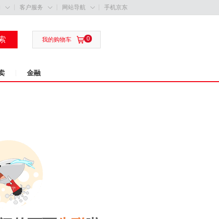
购
客户服务
网站导航
手机京东



索
0

我的购物车
卖
金融