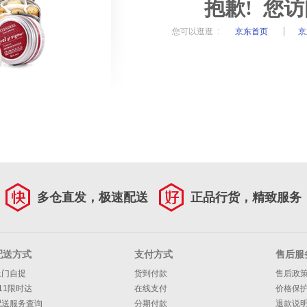
抱歉! 您
您可以逛逛 :
京东首页
京
多仓直发，极速配送
正品行货，精致服务
配送方式
支付方式
售后服
上门自提
货到付款
售后政
11限时达
在线支付
价格保
配送服务查询
分期付款
退款说