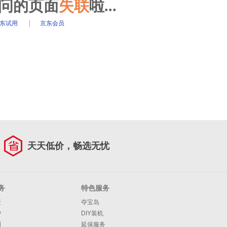
访问的页面
失联
啦...
东试用
京东会员
天天低价，畅选无忧
务
特色服务
策
夺宝岛
护
DIY装机
明
延保服务