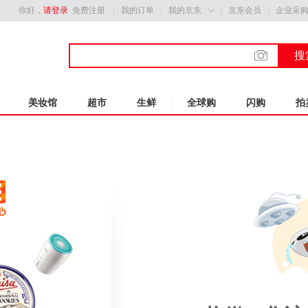
你好，
请登录
免费注册
我的订单
我的京东
京东会员
企业采

搜
美妆馆
超市
生鲜
全球购
闪购
拍