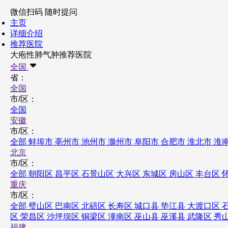
微信扫码 随时提问
主页
详细介绍
推荐医院
大疱性肺气肿推荐医院
全国
省：
全国
市/区：
全国
安徽
市/区：
全部
蚌埠市
亳州市
池州市
滁州市
阜阳市
合肥市
淮北市
淮
北京
市/区：
全部
朝阳区
昌平区
石景山区
大兴区
东城区
房山区
丰台区
重庆
市/区：
全部
璧山区
巴南区
北碚区
长寿区
城口县
垫江县
大渡口区
区
荣昌区
沙坪坝区
铜梁区
潼南区
巫山县
巫溪县
武隆区
秀
福建