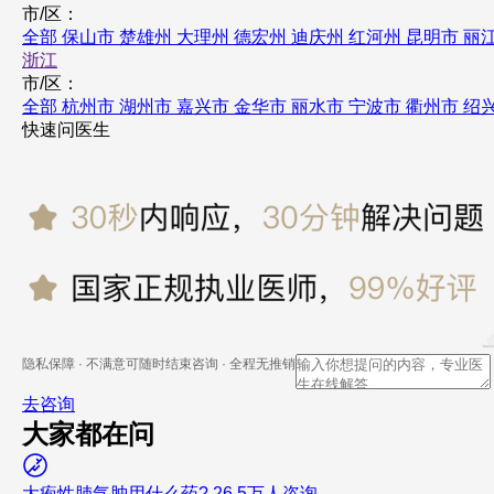
市/区：
全部
保山市
楚雄州
大理州
德宏州
迪庆州
红河州
昆明市
丽
浙江
市/区：
全部
杭州市
湖州市
嘉兴市
金华市
丽水市
宁波市
衢州市
绍
快速问医生
隐私保障 · 不满意可随时结束咨询 · 全程无推销
去咨询
大家都在问
大疱性肺气肿用什么药?
26.5万人咨询