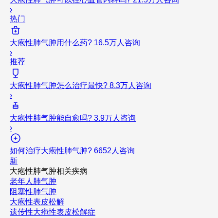
›
热门
大疱性肺气肿用什么药?
16.5万人咨询
›
推荐
大疱性肺气肿怎么治疗最快?
8.3万人咨询
›
大疱性肺气肿能自愈吗?
3.9万人咨询
›
如何治疗大疱性肺气肿?
6652人咨询
新
大疱性肺气肿相关疾病
老年人肺气肿
阻塞性肺气肿
大疱性表皮松解
遗传性大疱性表皮松解症