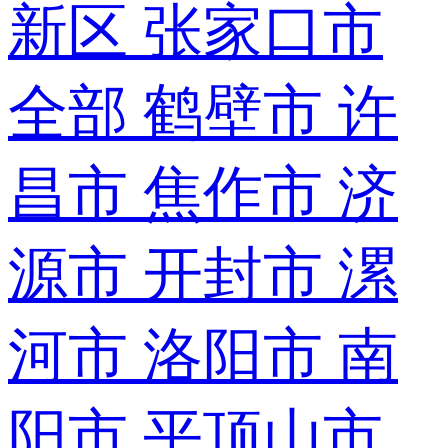
新区
张家口市
全部
鹤壁市
许
昌市
焦作市
济
源市
开封市
漯
河市
洛阳市
南
阳市
平顶山市