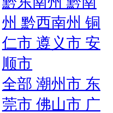
黔东南州
黔南
州
黔西南州
铜
仁市
遵义市
安
顺市
全部
潮州市
东
莞市
佛山市
广