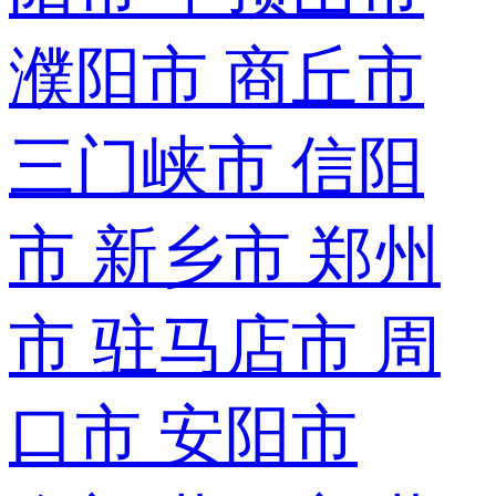
濮阳市
商丘市
三门峡市
信阳
市
新乡市
郑州
市
驻马店市
周
口市
安阳市