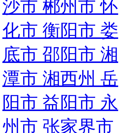
沙市
郴州市
怀
化市
衡阳市
娄
底市
邵阳市
湘
潭市
湘西州
岳
阳市
益阳市
永
州市
张家界市