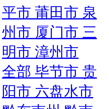
平市
莆田市
泉
州市
厦门市
三
明市
漳州市
全部
毕节市
贵
阳市
六盘水市