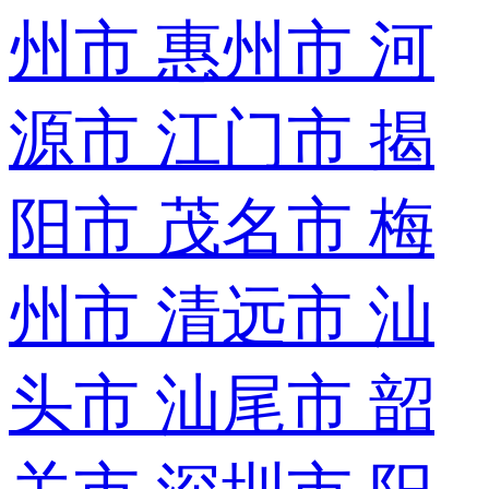
州市
惠州市
河
源市
江门市
揭
阳市
茂名市
梅
州市
清远市
汕
头市
汕尾市
韶