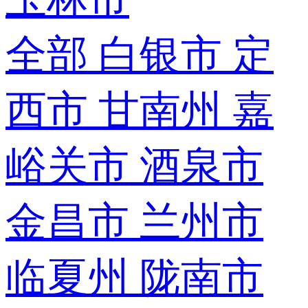
全部
白银市
定
西市
甘南州
嘉
峪关市
酒泉市
金昌市
兰州市
临夏州
陇南市