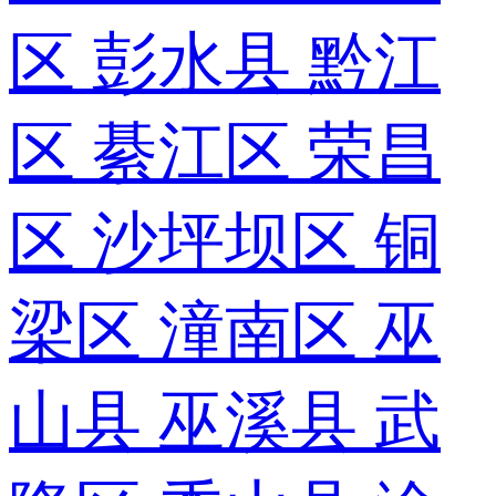
区
彭水县
黔江
区
綦江区
荣昌
区
沙坪坝区
铜
梁区
潼南区
巫
山县
巫溪县
武