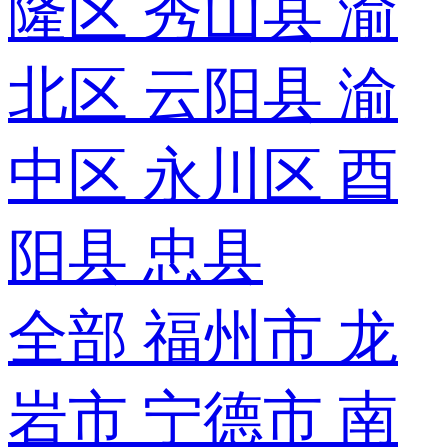
隆区
秀山县
渝
北区
云阳县
渝
中区
永川区
酉
阳县
忠县
全部
福州市
龙
岩市
宁德市
南