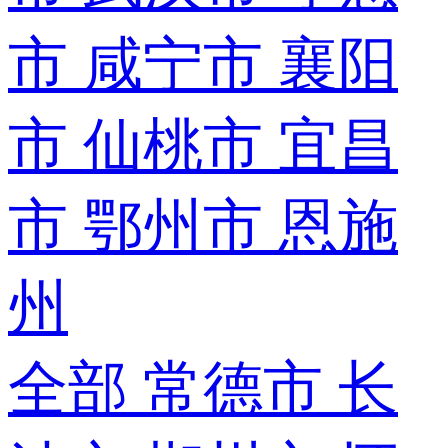
市
咸宁市
襄阳
市
仙桃市
宜昌
市
鄂州市
恩施
州
全部
常德市
长