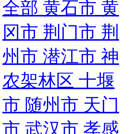
全部
黄石市
黄
冈市
荆门市
荆
州市
潜江市
神
农架林区
十堰
市
随州市
天门
市
武汉市
孝感