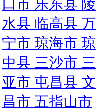
口市
乐东县
陵
水县
临高县
万
宁市
琼海市
琼
中县
三沙市
三
亚市
屯昌县
文
昌市
五指山市