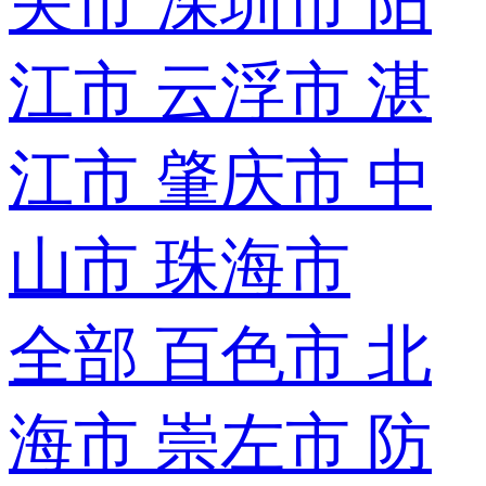
关市
深圳市
阳
江市
云浮市
湛
江市
肇庆市
中
山市
珠海市
全部
百色市
北
海市
崇左市
防