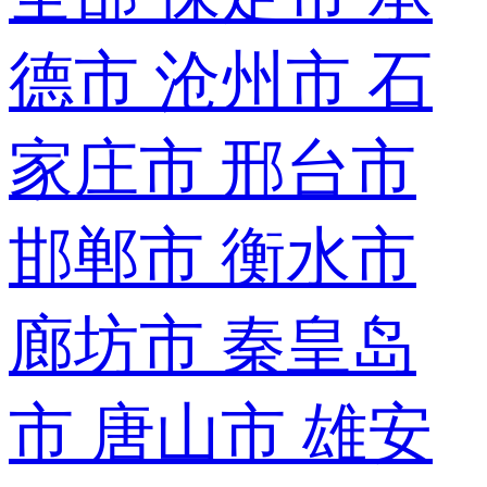
德市
沧州市
石
家庄市
邢台市
邯郸市
衡水市
廊坊市
秦皇岛
市
唐山市
雄安