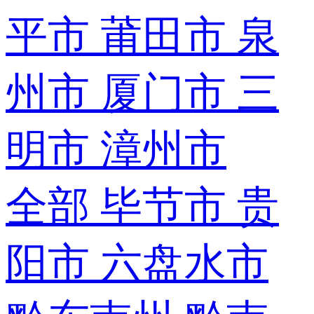
平市
莆田市
泉
州市
厦门市
三
明市
漳州市
全部
毕节市
贵
阳市
六盘水市