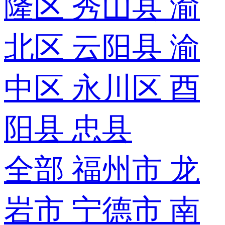
隆区
秀山县
渝
北区
云阳县
渝
中区
永川区
酉
阳县
忠县
全部
福州市
龙
岩市
宁德市
南