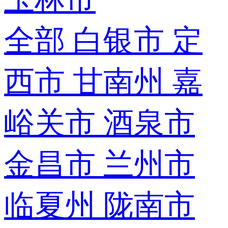
全部
白银市
定
西市
甘南州
嘉
峪关市
酒泉市
金昌市
兰州市
临夏州
陇南市