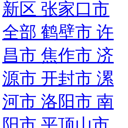
新区
张家口市
全部
鹤壁市
许
昌市
焦作市
济
源市
开封市
漯
河市
洛阳市
南
阳市
平顶山市