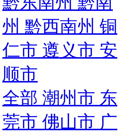
黔东南州
黔南
州
黔西南州
铜
仁市
遵义市
安
顺市
全部
潮州市
东
莞市
佛山市
广