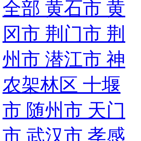
全部
黄石市
黄
冈市
荆门市
荆
州市
潜江市
神
农架林区
十堰
市
随州市
天门
市
武汉市
孝感