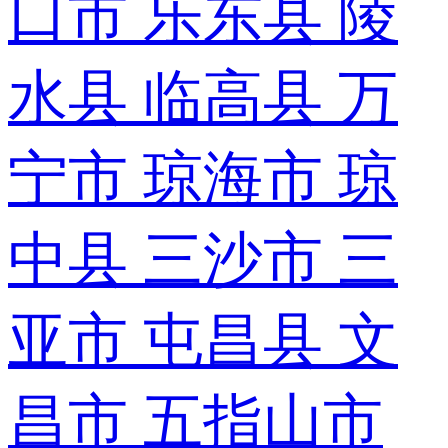
口市
乐东县
陵
水县
临高县
万
宁市
琼海市
琼
中县
三沙市
三
亚市
屯昌县
文
昌市
五指山市