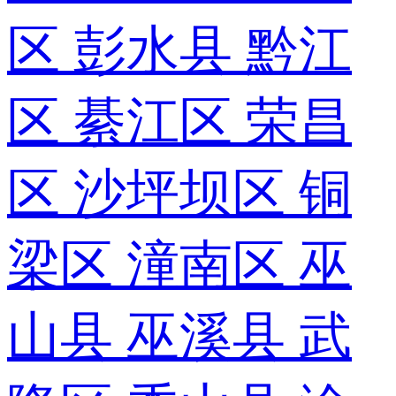
区
彭水县
黔江
区
綦江区
荣昌
区
沙坪坝区
铜
梁区
潼南区
巫
山县
巫溪县
武