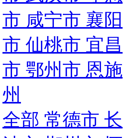
市
咸宁市
襄阳
市
仙桃市
宜昌
市
鄂州市
恩施
州
全部
常德市
长