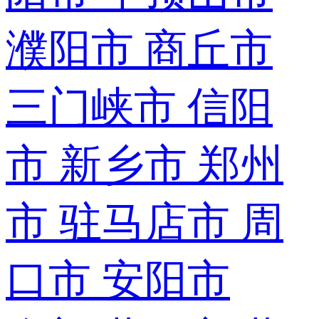
濮阳市
商丘市
三门峡市
信阳
市
新乡市
郑州
市
驻马店市
周
口市
安阳市