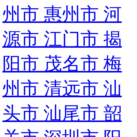
州市
惠州市
河
源市
江门市
揭
阳市
茂名市
梅
州市
清远市
汕
头市
汕尾市
韶