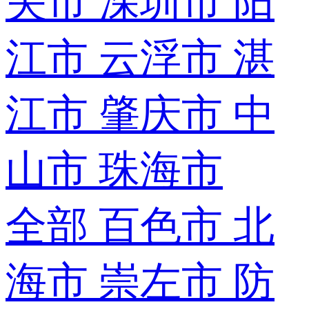
关市
深圳市
阳
江市
云浮市
湛
江市
肇庆市
中
山市
珠海市
全部
百色市
北
海市
崇左市
防