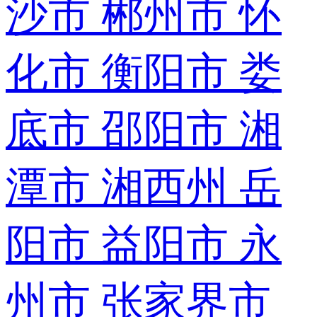
沙市
郴州市
怀
化市
衡阳市
娄
底市
邵阳市
湘
潭市
湘西州
岳
阳市
益阳市
永
州市
张家界市