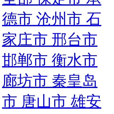
德市
沧州市
石
家庄市
邢台市
邯郸市
衡水市
廊坊市
秦皇岛
市
唐山市
雄安