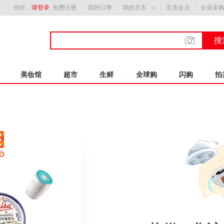
你好，
请登录
免费注册
我的订单
我的京东
京东会员
企业采

搜
美妆馆
超市
生鲜
全球购
闪购
拍