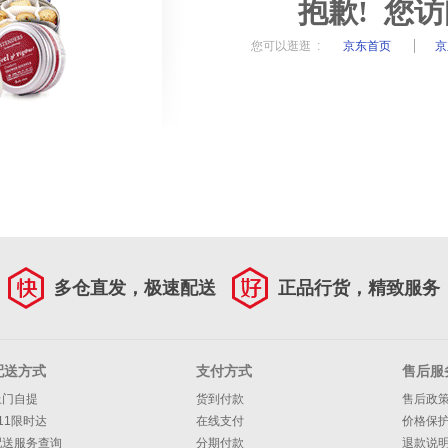
抱歉! 您
您可以逛逛 :
京东首页
京
多仓直发，极速配送
正品行货，精致服务
配送方式
支付方式
售后服
上门自提
货到付款
售后政
11限时达
在线支付
价格保
配送服务查询
分期付款
退款说