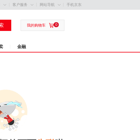
购
客户服务
网站导航
手机京东



索
0

我的购物车
卖
金融