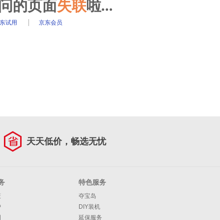
访问的页面
失联
啦...
东试用
京东会员
天天低价，畅选无忧
务
特色服务
策
夺宝岛
护
DIY装机
明
延保服务