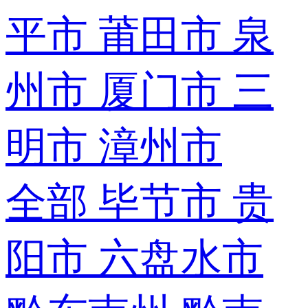
平市
莆田市
泉
州市
厦门市
三
明市
漳州市
全部
毕节市
贵
阳市
六盘水市