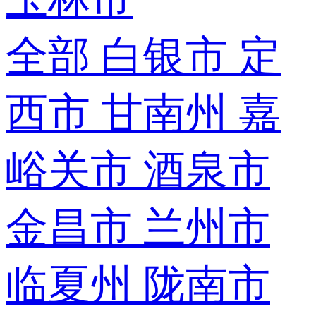
全部
白银市
定
西市
甘南州
嘉
峪关市
酒泉市
金昌市
兰州市
临夏州
陇南市