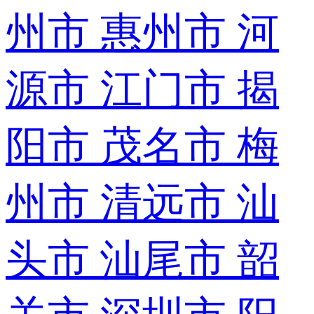
州市
惠州市
河
源市
江门市
揭
阳市
茂名市
梅
州市
清远市
汕
头市
汕尾市
韶