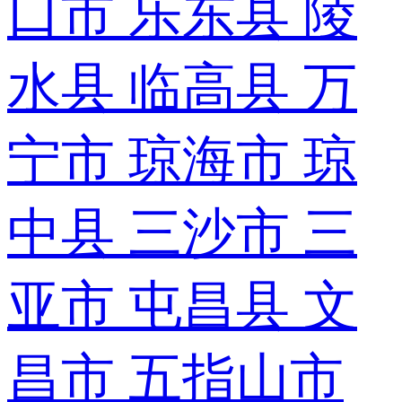
口市
乐东县
陵
水县
临高县
万
宁市
琼海市
琼
中县
三沙市
三
亚市
屯昌县
文
昌市
五指山市