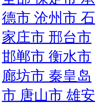
德市
沧州市
石
家庄市
邢台市
邯郸市
衡水市
廊坊市
秦皇岛
市
唐山市
雄安