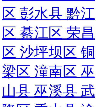
区
彭水县
黔江
区
綦江区
荣昌
区
沙坪坝区
铜
梁区
潼南区
巫
山县
巫溪县
武