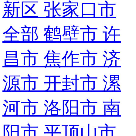
新区
张家口市
全部
鹤壁市
许
昌市
焦作市
济
源市
开封市
漯
河市
洛阳市
南
阳市
平顶山市