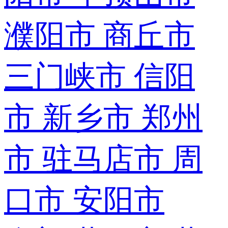
濮阳市
商丘市
三门峡市
信阳
市
新乡市
郑州
市
驻马店市
周
口市
安阳市