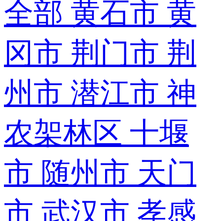
全部
黄石市
黄
冈市
荆门市
荆
州市
潜江市
神
农架林区
十堰
市
随州市
天门
市
武汉市
孝感