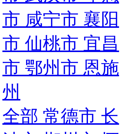
市
咸宁市
襄阳
市
仙桃市
宜昌
市
鄂州市
恩施
州
全部
常德市
长