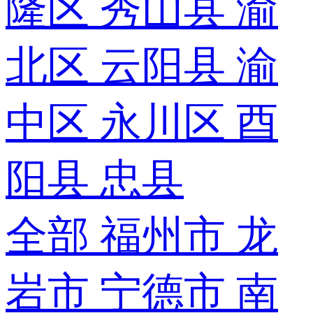
隆区
秀山县
渝
北区
云阳县
渝
中区
永川区
酉
阳县
忠县
全部
福州市
龙
岩市
宁德市
南