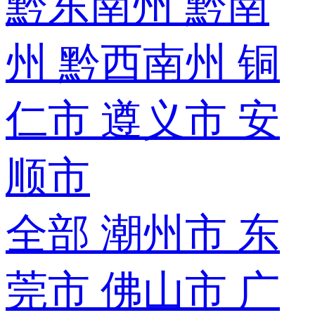
黔东南州
黔南
州
黔西南州
铜
仁市
遵义市
安
顺市
全部
潮州市
东
莞市
佛山市
广