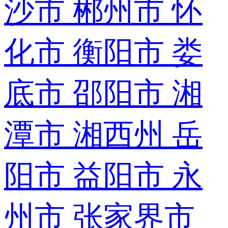
沙市
郴州市
怀
化市
衡阳市
娄
底市
邵阳市
湘
潭市
湘西州
岳
阳市
益阳市
永
州市
张家界市