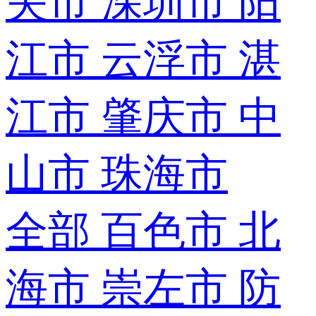
关市
深圳市
阳
江市
云浮市
湛
江市
肇庆市
中
山市
珠海市
全部
百色市
北
海市
崇左市
防