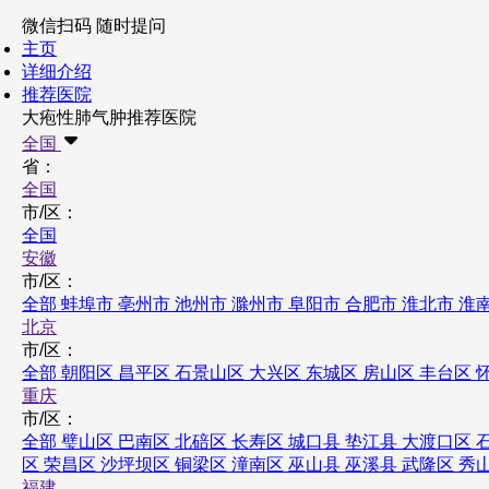
微信扫码 随时提问
主页
详细介绍
推荐医院
大疱性肺气肿推荐医院
全国
省：
全国
市/区：
全国
安徽
市/区：
全部
蚌埠市
亳州市
池州市
滁州市
阜阳市
合肥市
淮北市
淮
北京
市/区：
全部
朝阳区
昌平区
石景山区
大兴区
东城区
房山区
丰台区
重庆
市/区：
全部
璧山区
巴南区
北碚区
长寿区
城口县
垫江县
大渡口区
区
荣昌区
沙坪坝区
铜梁区
潼南区
巫山县
巫溪县
武隆区
秀
福建