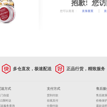
抱歉! 您
您可以逛逛 :
京东首页
京
多仓直发，极速配送
正品行货，精致服务
配送方式
支付方式
售后服
上门自提
货到付款
售后政
11限时达
在线支付
价格保
配送服务查询
分期付款
退款说