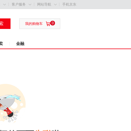
购
客户服务
网站导航
手机京东



索
0

我的购物车
卖
金融