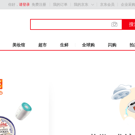
你好，
请登录
免费注册
我的订单
我的京东
京东会员
企业采

搜
美妆馆
超市
生鲜
全球购
闪购
拍