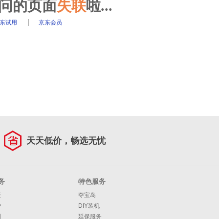
访问的页面
失联
啦...
东试用
京东会员
天天低价，畅选无忧
务
特色服务
策
夺宝岛
护
DIY装机
明
延保服务