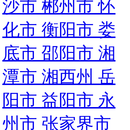
沙市
郴州市
怀
化市
衡阳市
娄
底市
邵阳市
湘
潭市
湘西州
岳
阳市
益阳市
永
州市
张家界市