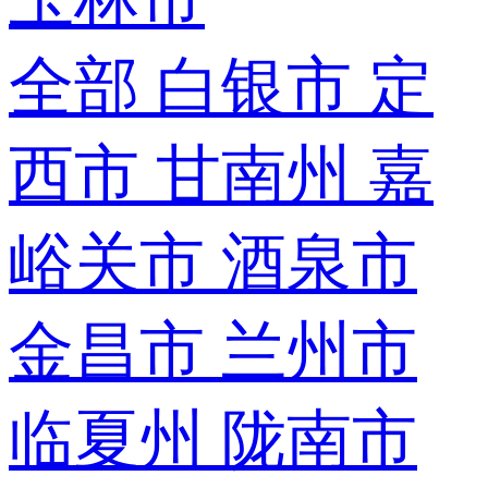
全部
白银市
定
西市
甘南州
嘉
峪关市
酒泉市
金昌市
兰州市
临夏州
陇南市