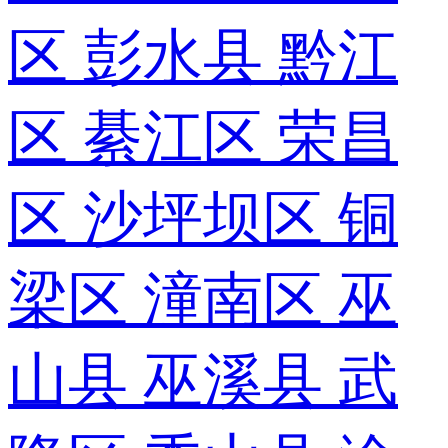
区
彭水县
黔江
区
綦江区
荣昌
区
沙坪坝区
铜
梁区
潼南区
巫
山县
巫溪县
武