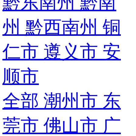
黔东南州
黔南
州
黔西南州
铜
仁市
遵义市
安
顺市
全部
潮州市
东
莞市
佛山市
广