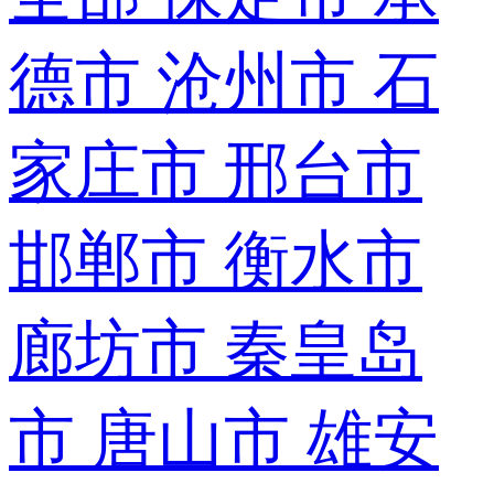
德市
沧州市
石
家庄市
邢台市
邯郸市
衡水市
廊坊市
秦皇岛
市
唐山市
雄安