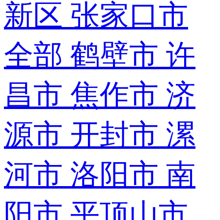
新区
张家口市
全部
鹤壁市
许
昌市
焦作市
济
源市
开封市
漯
河市
洛阳市
南
阳市
平顶山市