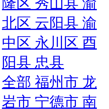
隆区
秀山县
渝
北区
云阳县
渝
中区
永川区
酉
阳县
忠县
全部
福州市
龙
岩市
宁德市
南