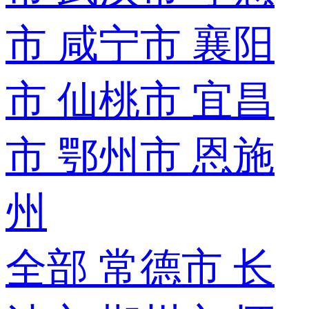
市
咸宁市
襄阳
市
仙桃市
宜昌
市
鄂州市
恩施
州
全部
常德市
长