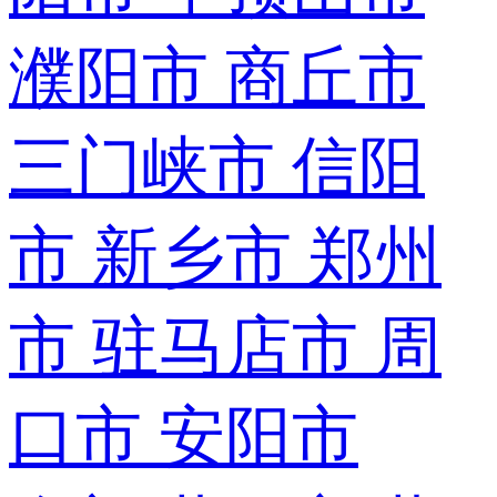
濮阳市
商丘市
三门峡市
信阳
市
新乡市
郑州
市
驻马店市
周
口市
安阳市