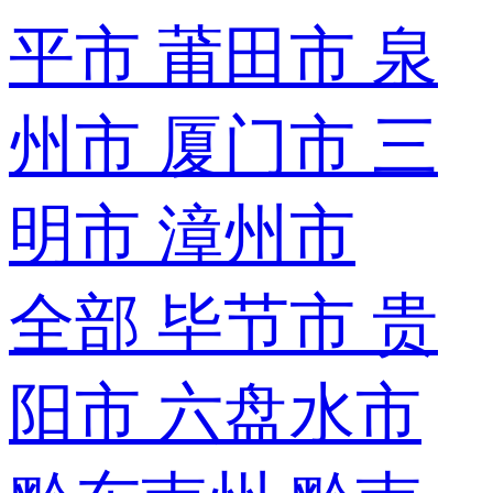
平市
莆田市
泉
州市
厦门市
三
明市
漳州市
全部
毕节市
贵
阳市
六盘水市