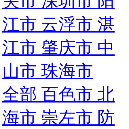
关市
深圳市
阳
江市
云浮市
湛
江市
肇庆市
中
山市
珠海市
全部
百色市
北
海市
崇左市
防