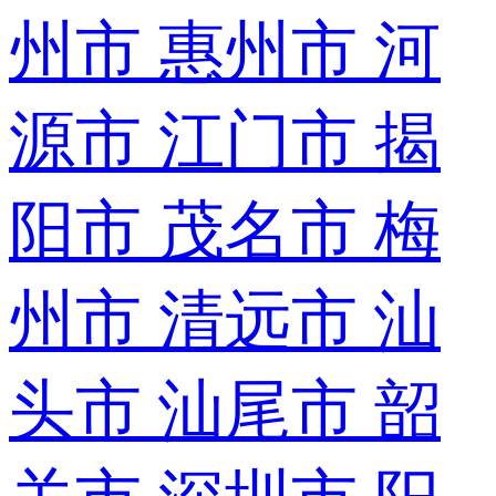
州市
惠州市
河
源市
江门市
揭
阳市
茂名市
梅
州市
清远市
汕
头市
汕尾市
韶