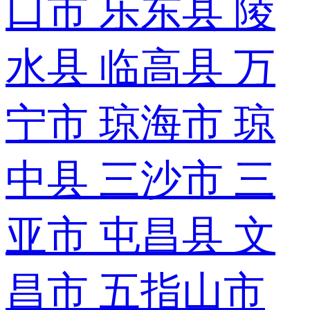
口市
乐东县
陵
水县
临高县
万
宁市
琼海市
琼
中县
三沙市
三
亚市
屯昌县
文
昌市
五指山市