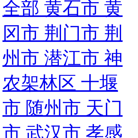
全部
黄石市
黄
冈市
荆门市
荆
州市
潜江市
神
农架林区
十堰
市
随州市
天门
市
武汉市
孝感