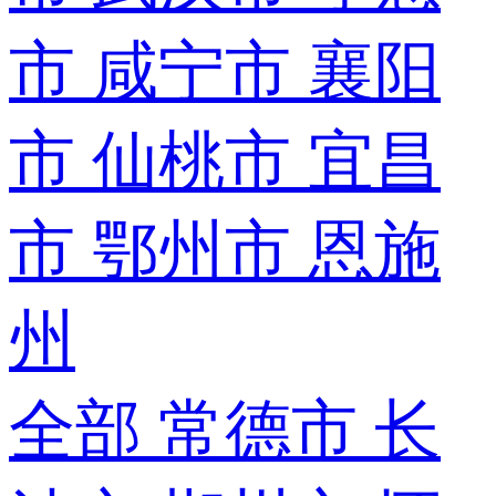
市
咸宁市
襄阳
市
仙桃市
宜昌
市
鄂州市
恩施
州
全部
常德市
长