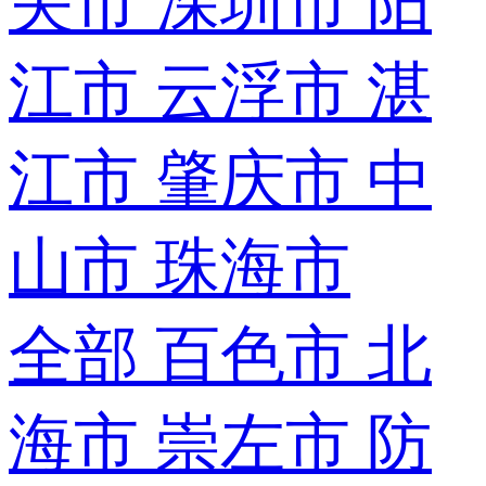
关市
深圳市
阳
江市
云浮市
湛
江市
肇庆市
中
山市
珠海市
全部
百色市
北
海市
崇左市
防