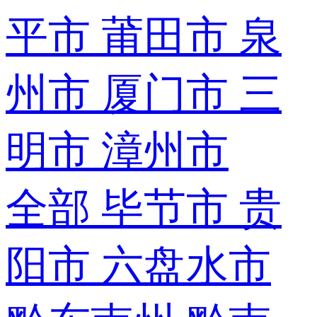
平市
莆田市
泉
州市
厦门市
三
明市
漳州市
全部
毕节市
贵
阳市
六盘水市