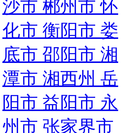
沙市
郴州市
怀
化市
衡阳市
娄
底市
邵阳市
湘
潭市
湘西州
岳
阳市
益阳市
永
州市
张家界市