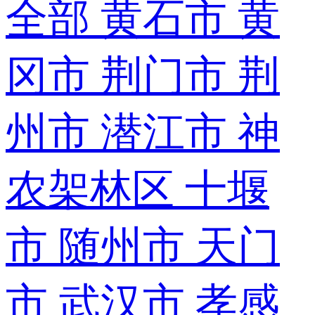
全部
黄石市
黄
冈市
荆门市
荆
州市
潜江市
神
农架林区
十堰
市
随州市
天门
市
武汉市
孝感