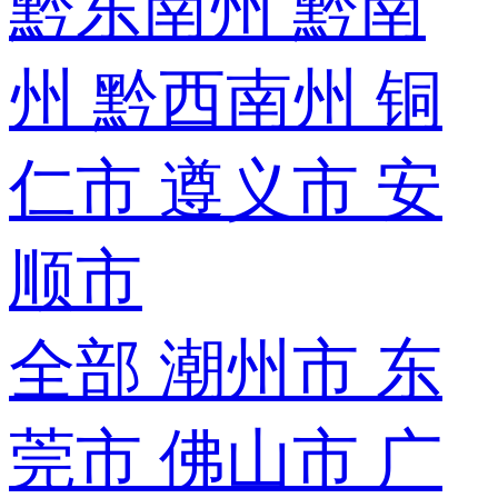
黔东南州
黔南
州
黔西南州
铜
仁市
遵义市
安
顺市
全部
潮州市
东
莞市
佛山市
广