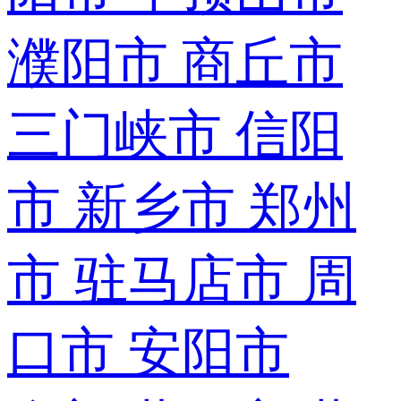
濮阳市
商丘市
三门峡市
信阳
市
新乡市
郑州
市
驻马店市
周
口市
安阳市