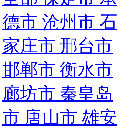
德市
沧州市
石
家庄市
邢台市
邯郸市
衡水市
廊坊市
秦皇岛
市
唐山市
雄安