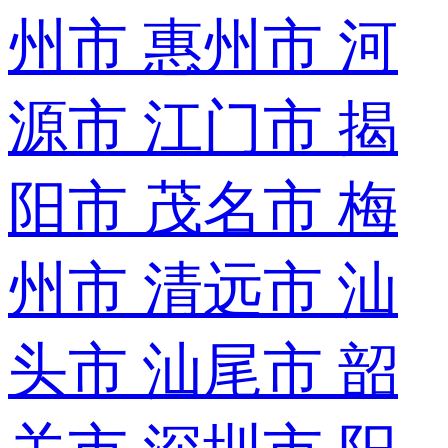
州市
惠州市
河
源市
江门市
揭
阳市
茂名市
梅
州市
清远市
汕
头市
汕尾市
韶