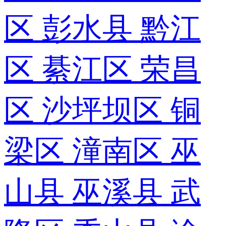
区
彭水县
黔江
区
綦江区
荣昌
区
沙坪坝区
铜
梁区
潼南区
巫
山县
巫溪县
武