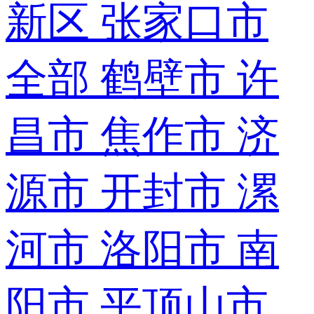
新区
张家口市
全部
鹤壁市
许
昌市
焦作市
济
源市
开封市
漯
河市
洛阳市
南
阳市
平顶山市