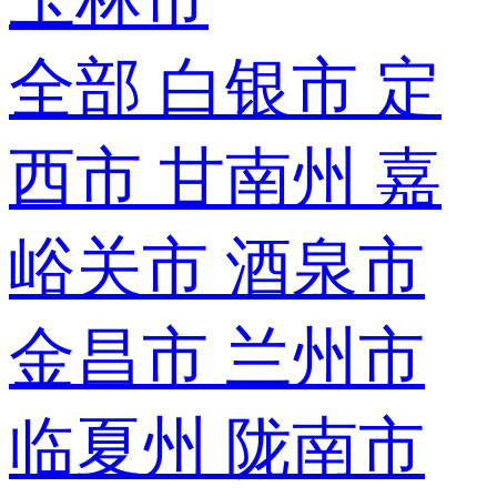
全部
白银市
定
西市
甘南州
嘉
峪关市
酒泉市
金昌市
兰州市
临夏州
陇南市