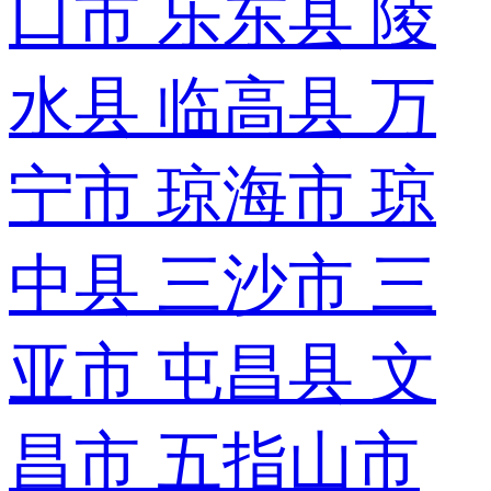
口市
乐东县
陵
水县
临高县
万
宁市
琼海市
琼
中县
三沙市
三
亚市
屯昌县
文
昌市
五指山市