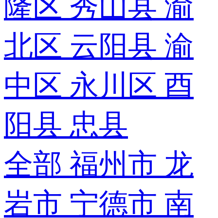
隆区
秀山县
渝
北区
云阳县
渝
中区
永川区
酉
阳县
忠县
全部
福州市
龙
岩市
宁德市
南